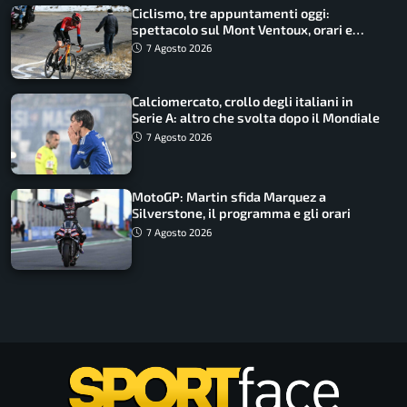
Ciclismo, tre appuntamenti oggi:
spettacolo sul Mont Ventoux, orari e
come vederli
7 Agosto 2026
Calciomercato, crollo degli italiani in
Serie A: altro che svolta dopo il Mondiale
7 Agosto 2026
MotoGP: Martin sfida Marquez a
Silverstone, il programma e gli orari
7 Agosto 2026