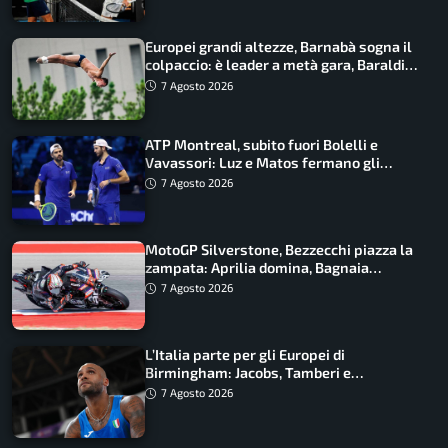
Europei grandi altezze, Barnabà sogna il
colpaccio: è leader a metà gara, Baraldi
ancora in corsa
7 Agosto 2026
ATP Montreal, subito fuori Bolelli e
Vavassori: Luz e Matos fermano gli
azzurri
7 Agosto 2026
MotoGP Silverstone, Bezzecchi piazza la
zampata: Aprilia domina, Bagnaia
costretto al Q1
7 Agosto 2026
L’Italia parte per gli Europei di
Birmingham: Jacobs, Tamberi e
Battocletti guidano una spedizione
7 Agosto 2026
record