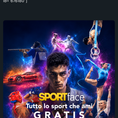
id=”676180″]