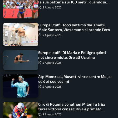
la sua batteria sui 100 metri: quando si
disputano le finali
5 Agosto 2026
Europei, tuffi: Tocci settimo dai 3 metri.
Male Santoro, Wesemann si prende l’oro
5 Agosto 2026
Europei, tuffi: Di Maria e Pelligra quinti
nel sincro misto. Oro all’Ucraina
5 Agosto 2026
Atp Montreal, Musetti vince contro Meija
ed è ai sedicesimi
5 Agosto 2026
Giro di Polonia, Jonathan Milan fa tris:
terza vittoria consecutiva e primato
rafforzato
5 Agosto 2026