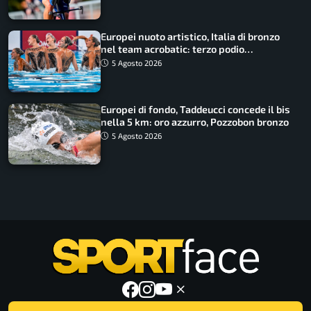
Europei nuoto artistico, Italia di bronzo
nel team acrobatic: terzo podio
consecutivo
5 Agosto 2026
Europei di fondo, Taddeucci concede il bis
nella 5 km: oro azzurro, Pozzobon bronzo
5 Agosto 2026