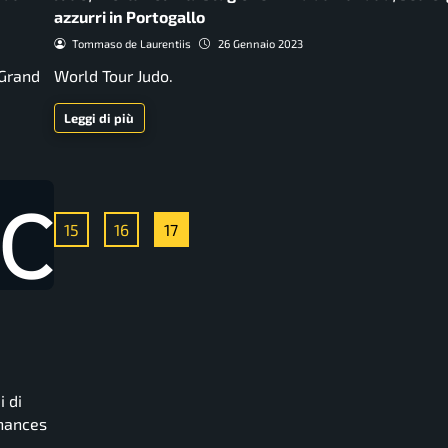
azzurri in Portogallo
Tommaso de Laurentiis
26 Gennaio 2023
 Grand
World Tour Judo.
Leggi di più
15
16
17
i di
chances