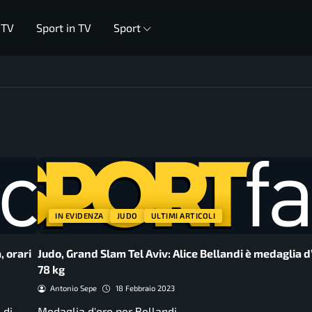
 TV
Sport in TV
Sport
IN EVIDENZA
JUDO
ULTIMI ARTICOLI
 orari
Judo, Grand Slam Tel Aviv: Alice Bellandi è medaglia d
78 kg
Antonio Sepe
18 Febbraio 2023
 di
Medaglia d'oro per Bellandi