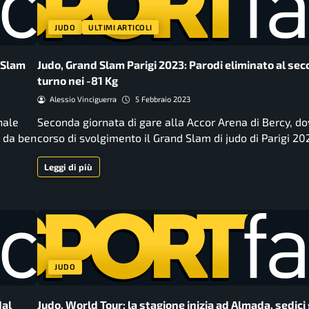
JUDO
ULTIMI ARTICOLI
d Slam
Judo, Grand Slam Parigi 2023: Parodi eliminato al se
turno nei -81 Kg
Alessio Vinciguerra
5 Febbraio 2023
nale
Seconda giornata di gare alla Accor Arena di Bercy, do
a da ben
corso di svolgimento il Grand Slam di judo di Parigi 20
Leggi di più
JUDO
dal
Judo, World Tour: la stagione inizia ad Almada, sedici 