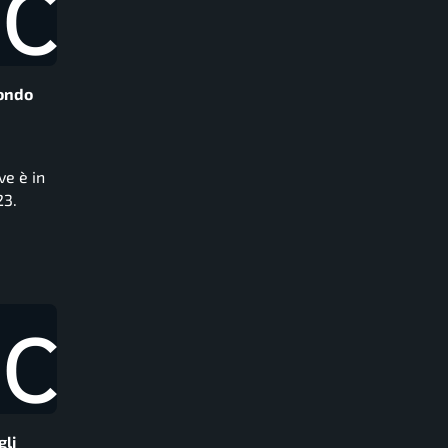
condo
ve è in
23.
gli