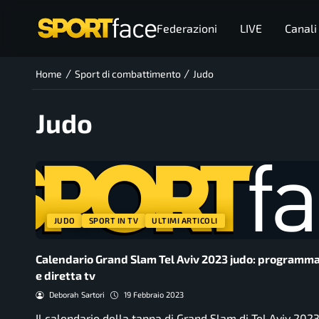
Federazioni
LIVE
Canali
/
/
Home
Sport di combattimento
Judo
Judo
JUDO
SPORT IN TV
ULTIMI ARTICOLI
Calendario Grand Slam Tel Aviv 2023 judo: programma,
e diretta tv
Deborah Sartori
19 Febbraio 2023
Il calendario della tappa di Grand Slam di Tel Aviv 2023