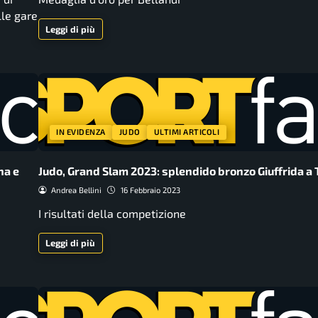
lle gare
Leggi di più
IN EVIDENZA
JUDO
ULTIMI ARTICOLI
na e
Judo, Grand Slam 2023: splendido bronzo Giuffrida a T
Andrea Bellini
16 Febbraio 2023
I risultati della competizione
Leggi di più