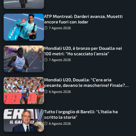
ATP Montreal: Darderi avanza, Musetti
ancora fuori con Jodar
7 Agosto 2026
Mondiali U20, è bronzo per Doualla nei
100 metri: “Ho scacciato l’ansia”
7 Agosto 2026
Mondiali U20, Doualla: “C’era aria
pesante, davano le mascherine! Finale?
Non ho nulla da perdere”
6 Agosto 2026
Tutto l’orgoglio di Barelli: “L’Italia ha
scritto la storia”
6 Agosto 2026