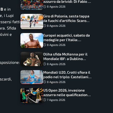
azzurro da brividi: Di Fabio e
Inzoli sognano le medaglie,
8 Agosto 2026
 B
e in
Castellani e Succo in finale
, i Lupi
Giro di Polonia, sesta tappa
da fuochi d’artificio: Scaroni
ssersi fatti
può attaccare la maglia di
8 Agosto 2026
ra. Sfida
Lemmen
lvini e
Europei acquatici, sabato da
medaglie per l’Italia:
Paltrinieri guida la staffetta,
8 Agosto 2026
Barnabà sogna l’oro dalle
grandi altezze
Oliha sfida McKenna per il
Mondiale IBF: a Dublino
isposizione:
serve l’impresa nella tana
8 Agosto 2026
del lupo
Mondiali U20, Crotti sfiora il
podio nel triplo: Castellani
scardi,
da record, Succo in finale
8 Agosto 2026
US Open 2026, invasione
azzurra nelle qualificazioni:
17 italiani a caccia del main
7 Agosto 2026
draw