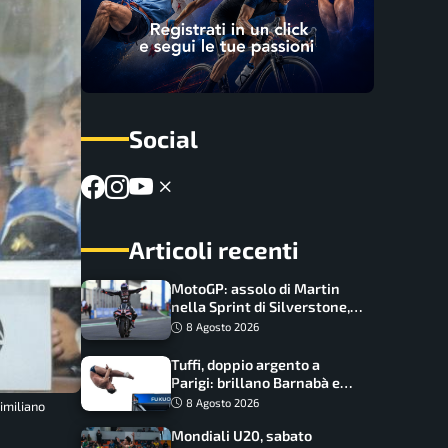
Social
Articoli recenti
MotoGP: assolo di Martin
nella Sprint di Silverstone,
trionfo totale Aprilia
8 Agosto 2026
Tuffi, doppio argento a
Parigi: brillano Barnabà e
Cosetti
8 Agosto 2026
imiliano
Mondiali U20, sabato