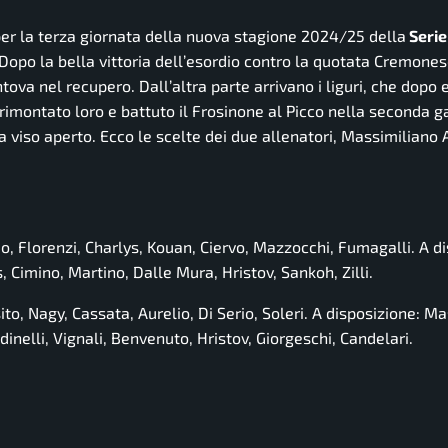
 per la terza giornata della nuova stagione 2024/25 della
Serie
opo la bella vittoria dell’esordio contro la quotata Cremonese
a nel recupero. Dall’altra parte arrivano i liguri, che dopo e
rimontato loro e battuto il Frosinone al Picco nella seconda ga
 viso aperto. Ecco le scelte dei due allenatori, Massimiliano A
o, Florenzi, Charlys, Kouan, Ciervo, Mazzocchi, Fumagalli. A d
s, Cimino, Martino, Dalle Mura, Hristov, Sankoh, Zilli.
ito, Nagy, Cassata, Aurelio, Di Serio, Soleri. A disposizione: Ma
ndinelli, Vignali, Benvenuto, Hristov, Giorgeschi, Candelari.