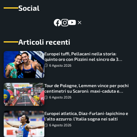
Social
Articoli recenti
Europei tuffi, Pellacani nella storia:
quinto oro con Pizzini nel sincro da 3
metri
6 Agosto 2026
Tour de Pologne, Lemmen vince per pochi
centimetri su Scaroni: maxi-caduta e
tappa accorciata
6 Agosto 2026
Europei atletica, Diaz-Furlani-Iapichino e
l’alto azzurro: l’Italia sogna nei salti
6 Agosto 2026