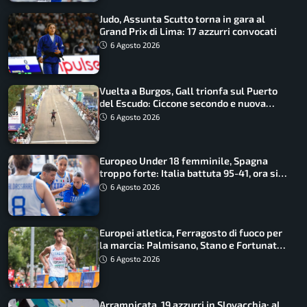
Judo, Assunta Scutto torna in gara al
Grand Prix di Lima: 17 azzurri convocati
6 Agosto 2026
Vuelta a Burgos, Gall trionfa sul Puerto
del Escudo: Ciccone secondo e nuova
maglia di leader
6 Agosto 2026
Europeo Under 18 femminile, Spagna
troppo forte: Italia battuta 95-41, ora si
gioca il Mondiale
6 Agosto 2026
Europei atletica, Ferragosto di fuoco per
la marcia: Palmisano, Stano e Fortunato
guidano l’Italia
6 Agosto 2026
Arrampicata, 19 azzurri in Slovacchia: al