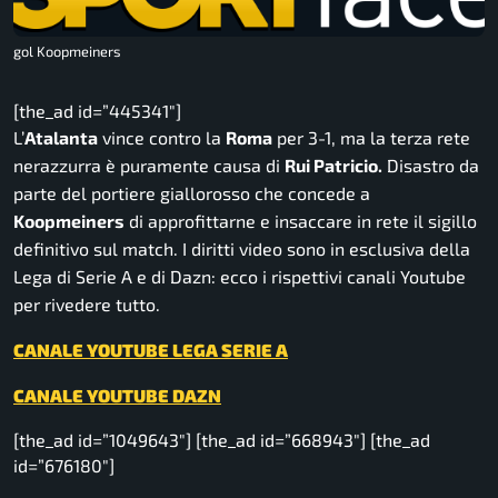
gol Koopmeiners
[the_ad id=”445341″]
L’
Atalanta
vince contro la
Roma
per 3-1, ma la terza rete
nerazzurra è puramente causa di
Rui Patricio.
Disastro da
parte del portiere giallorosso che concede a
Koopmeiners
di approfittarne e insaccare in rete il sigillo
definitivo sul match. I diritti video sono in esclusiva della
Lega di Serie A e di Dazn: ecco i rispettivi canali Youtube
per rivedere tutto.
CANALE YOUTUBE LEGA SERIE A
CANALE YOUTUBE DAZN
[the_ad id=”1049643″] [the_ad id=”668943″] [the_ad
id=”676180″]