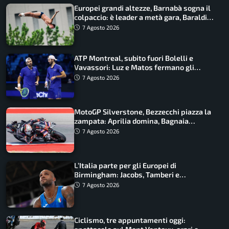
Europei grandi altezze, Barnabà sogna il
colpaccio: è leader a metà gara, Baraldi
ancora in corsa
7 Agosto 2026
ATP Montreal, subito fuori Bolelli e
Vavassori: Luz e Matos fermano gli
azzurri
7 Agosto 2026
MotoGP Silverstone, Bezzecchi piazza la
zampata: Aprilia domina, Bagnaia
costretto al Q1
7 Agosto 2026
L’Italia parte per gli Europei di
Birmingham: Jacobs, Tamberi e
Battocletti guidano una spedizione
7 Agosto 2026
record
Ciclismo, tre appuntamenti oggi: