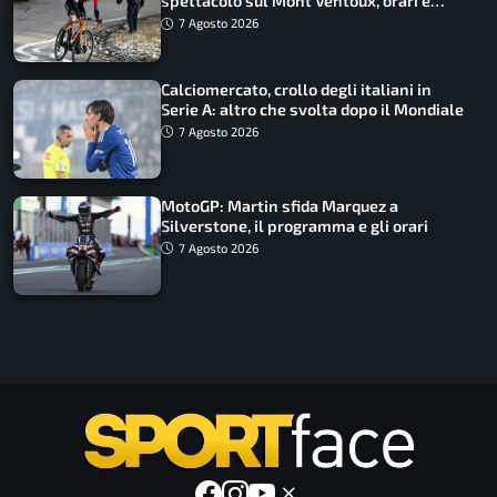
spettacolo sul Mont Ventoux, orari e
come vederli
7 Agosto 2026
Calciomercato, crollo degli italiani in
Serie A: altro che svolta dopo il Mondiale
7 Agosto 2026
MotoGP: Martin sfida Marquez a
Silverstone, il programma e gli orari
7 Agosto 2026