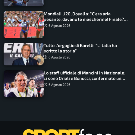
Mondiali U20, Doualla: “C’era aria
pesante, davano le mascherine! Finale?
Non ho nulla da perdere”
6 Agosto 2026
Tutto l’orgoglio di Barelli: “L’Italia ha
scritto la storia”
6 Agosto 2026
Lo staff ufficiale di Mancini in Nazionale:
ci sono Oriali e Bonucci, confermato un
ritorno
6 Agosto 2026