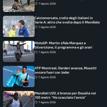
come vederli
7 Agosto 2026
Calciomercato, crollo degli italiani in
Serie A: altro che svolta dopo il Mondiale
7 Agosto 2026
MotoGP: Martin sfida Marquez a
Silverstone, il programma e gli orari
7 Agosto 2026
ATP Montreal: Darderi avanza, Musetti
ancora fuori con Jodar
7 Agosto 2026
Mondiali U20, è bronzo per Doualla nei
100 metri: “Ho scacciato l’ansia”
7 Agosto 2026