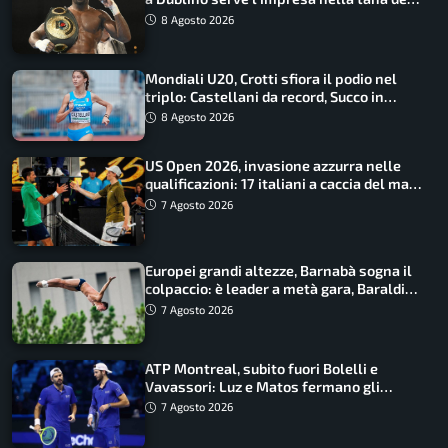
lupo
8 Agosto 2026
Mondiali U20, Crotti sfiora il podio nel
triplo: Castellani da record, Succo in
finale
8 Agosto 2026
US Open 2026, invasione azzurra nelle
qualificazioni: 17 italiani a caccia del main
draw
7 Agosto 2026
Europei grandi altezze, Barnabà sogna il
colpaccio: è leader a metà gara, Baraldi
ancora in corsa
7 Agosto 2026
ATP Montreal, subito fuori Bolelli e
Vavassori: Luz e Matos fermano gli
azzurri
7 Agosto 2026