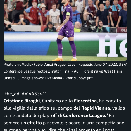
Photo LiveMedia/Fabio Vanzi Prague, Czech Republic, June 07, 2023, UEFA
Conference League football match Final - ACF Fiorentina vs West Ham
United FC Image shows: LiveMedia - World Copyright
[the_ad id=”445341″]
Cristiano Biraghi
, Capitano della
Fiorentina
, ha parlato
alla vigilia della sfida sul campo del
Rapid Vienna
, valida
come andata dei play-off di
Conference League.
“Fa
sempre un effetto piacevole giocare in una competizione
europea perchè vuol dire che ci sei arrivato ed i posti