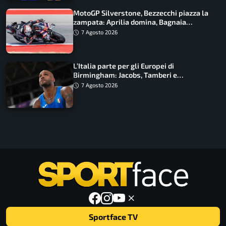
MotoGP Silverstone, Bezzecchi piazza la
zampata: Aprilia domina, Bagnaia
costretto al Q1
7 Agosto 2026
L’Italia parte per gli Europei di
Birmingham: Jacobs, Tamberi e
Battocletti guidano una spedizione
7 Agosto 2026
record
Sportface TV