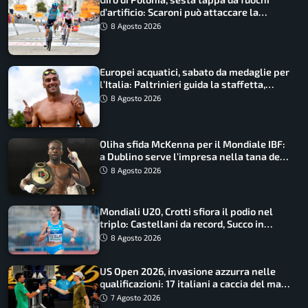
d’artificio: Scaroni può attaccare la
maglia di Lemmen
8 Agosto 2026
Europei acquatici, sabato da medaglie per
l’Italia: Paltrinieri guida la staffetta,
Barnabà sogna l’oro dalle grandi altezze
8 Agosto 2026
Oliha sfida McKenna per il Mondiale IBF:
a Dublino serve l’impresa nella tana del
lupo
8 Agosto 2026
Mondiali U20, Crotti sfiora il podio nel
triplo: Castellani da record, Succo in
finale
8 Agosto 2026
US Open 2026, invasione azzurra nelle
qualificazioni: 17 italiani a caccia del main
draw
7 Agosto 2026