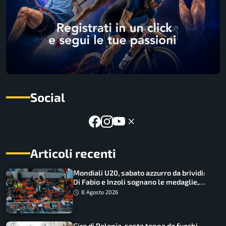
Social
Articoli recenti
Mondiali U20, sabato azzurro da brividi:
Di Fabio e Inzoli sognano le medaglie,
Castellani e Succo in finale
8 Agosto 2026
Giro di Polonia, sesta tappa da fuochi