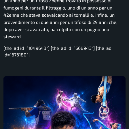
un anno per un tifoso 26enne trovato in possesso di
fumogeni durante il filtraggio, uno di un anno per un
42enne che stava scavalcando ai tornelli e, infine, un
provvedimento di due anni per un tifoso di 29 anni che,
dopo aver scavalcato, ha colpito con un pugno uno
steward.
[the_ad id=”1049643″] [the_ad id=”668943″] [the_ad
id=”676180″]