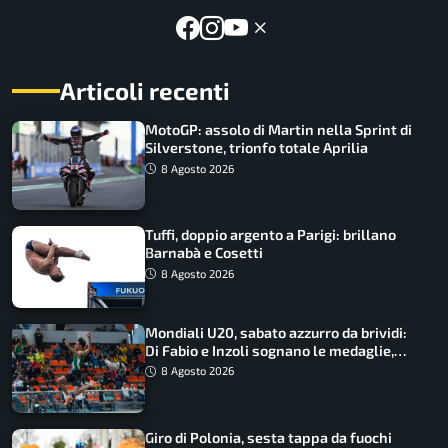
Articoli recenti
MotoGP: assolo di Martin nella Sprint di
Silverstone, trionfo totale Aprilia
8 Agosto 2026
Tuffi, doppio argento a Parigi: brillano
Barnabà e Cosetti
8 Agosto 2026
Mondiali U20, sabato azzurro da brividi:
Di Fabio e Inzoli sognano le medaglie,
Castellani e Succo in finale
8 Agosto 2026
Giro di Polonia, sesta tappa da fuochi