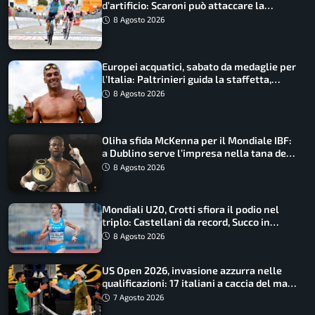
d’artificio: Scaroni può attaccare la
maglia di Lemmen
8 Agosto 2026
Europei acquatici, sabato da medaglie per
l’Italia: Paltrinieri guida la staffetta,
Barnabà sogna l’oro dalle grandi altezze
8 Agosto 2026
Oliha sfida McKenna per il Mondiale IBF:
a Dublino serve l’impresa nella tana del
lupo
8 Agosto 2026
Mondiali U20, Crotti sfiora il podio nel
triplo: Castellani da record, Succo in
finale
8 Agosto 2026
US Open 2026, invasione azzurra nelle
qualificazioni: 17 italiani a caccia del main
draw
7 Agosto 2026