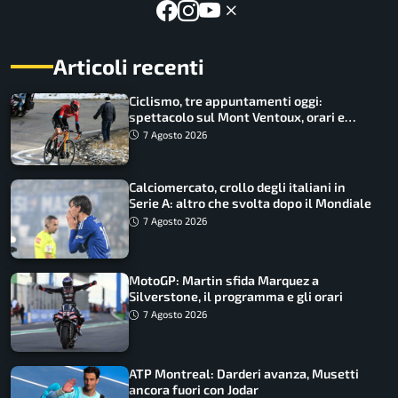
Articoli recenti
Ciclismo, tre appuntamenti oggi:
spettacolo sul Mont Ventoux, orari e
come vederli
7 Agosto 2026
Calciomercato, crollo degli italiani in
Serie A: altro che svolta dopo il Mondiale
7 Agosto 2026
MotoGP: Martin sfida Marquez a
Silverstone, il programma e gli orari
7 Agosto 2026
ATP Montreal: Darderi avanza, Musetti
ancora fuori con Jodar