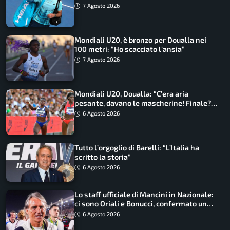
7 Agosto 2026
Mondiali U20, è bronzo per Doualla nei
100 metri: “Ho scacciato l’ansia”
7 Agosto 2026
Mondiali U20, Doualla: “C’era aria
pesante, davano le mascherine! Finale?
Non ho nulla da perdere”
6 Agosto 2026
Tutto l’orgoglio di Barelli: “L’Italia ha
scritto la storia”
6 Agosto 2026
Lo staff ufficiale di Mancini in Nazionale:
ci sono Oriali e Bonucci, confermato un
ritorno
6 Agosto 2026