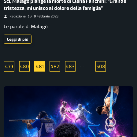
Sci, Malagò piange la morte di Elena Fanchini: “Grande
tristezza, mi unisco al dolore della famiglia”
Redazione
9 Febbraio 2023
Le parole di Malagò
Leggi di più
...
479
480
481
482
483
508