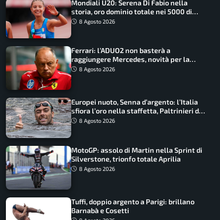
Mondiali U20: Serena Di Fabio nella
storia, oro dominio totale nei 5000 di
marcia
8 Agosto 2026
Ferrari: l’ADUO2 non basterà a
raggiungere Mercedes, novità per la
Macarena
8 Agosto 2026
Europei nuoto, Senna d’argento: l’Italia
sfiora l’oro nella staffetta, Paltrinieri da
urlo, il bilancio azzurro
8 Agosto 2026
MotoGP: assolo di Martin nella Sprint di
Silverstone, trionfo totale Aprilia
8 Agosto 2026
Tuffi, doppio argento a Parigi: brillano
Barnabà e Cosetti