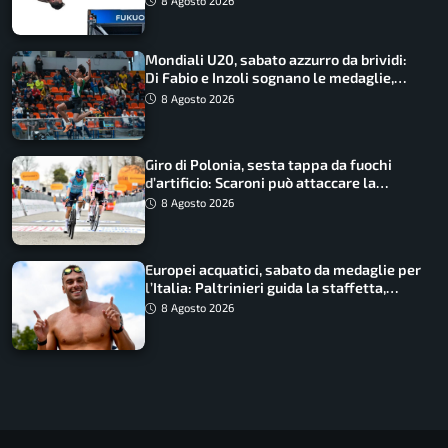
8 Agosto 2026
Mondiali U20, sabato azzurro da brividi:
Di Fabio e Inzoli sognano le medaglie,
Castellani e Succo in finale
8 Agosto 2026
Giro di Polonia, sesta tappa da fuochi
d’artificio: Scaroni può attaccare la
maglia di Lemmen
8 Agosto 2026
Europei acquatici, sabato da medaglie per
l’Italia: Paltrinieri guida la staffetta,
Barnabà sogna l’oro dalle grandi altezze
8 Agosto 2026