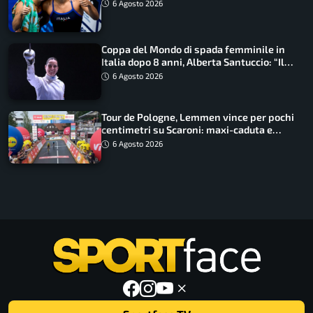
metri
6 Agosto 2026
Coppa del Mondo di spada femminile in
Italia dopo 8 anni, Alberta Santuccio: “Il
lavoro dà sempre i suoi frutti”
6 Agosto 2026
Tour de Pologne, Lemmen vince per pochi
centimetri su Scaroni: maxi-caduta e
tappa accorciata
6 Agosto 2026