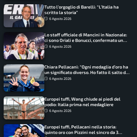
Tutto l’orgoglio di Barelli: “L’Italia ha
scritto la storia”
6 Agosto 2026
Lo staff ufficiale di Mancini in Nazionale:
ci sono Oriali e Bonucci, confermato un
ritorno
6 Agosto 2026
Chiara Pellacani: “Ogni medaglia d’oro ha
un significato diverso. Ho fatto il salto di
qualità”
6 Agosto 2026
Europei tuffi, Wang chiude ai piedi del
podio: Italia prima nel medagliere
6 Agosto 2026
Europei tuffi, Pellacani nella storia:
quinto oro con Pizzini nel sincro da 3