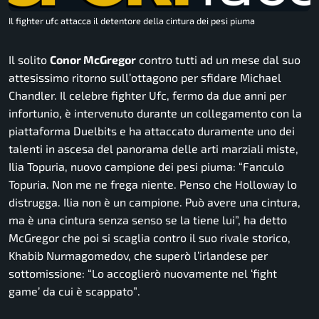
Il fighter ufc attacca il detentore della cintura dei pesi piuma
Il solito
Conor McGregor
contro tutti ad un mese dal suo
attesissimo ritorno sull’ottagono per sfidare Michael
Chandler. Il celebre fighter Ufc, fermo da due anni per
infortunio, è intervenuto durante un collegamento con la
piattaforma Duelbits e ha attaccato duramente uno dei
talenti in ascesa del panorama delle arti marziali miste,
Ilia Topuria, nuovo campione dei pesi piuma:
“Fanculo
Topuria. Non me ne frega niente. Penso che Holloway lo
distrugga. Ilia non è un campione. Può avere una cintura,
ma è una cintura senza senso se la tiene lui”,
ha detto
McGregor che poi si scaglia contro il suo rivale storico,
Khabib Nurmagomedov, che superò l’irlandese per
sottomissione: “
Lo accoglierò nuovamente nel ‘fight
game’ da cui è scappato”
.