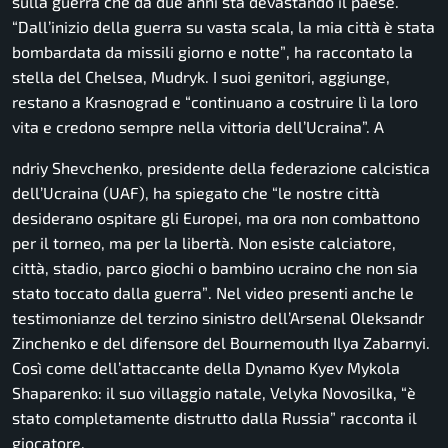
sulla guerra che da due anni sta devastando il paese.
“Dall’inizio della guerra su vasta scala, la mia città è stata
bombardata da missili giorno e notte”
, ha raccontato la
stella del Chelsea, Mudryk. I suoi genitori, aggiunge,
restano a Krasnograd e
“continuano a costruire lì la loro
vita e credono sempre nella vittoria dell’Ucraina”.
A
ndriy Shevchenko, presidente della federazione calcistica
dell’Ucraina (UAF), ha spiegato che
“le nostre città
desiderano ospitare gli Europei, ma ora non combattono
per il torneo, ma per la libertà. Non esiste calciatore,
città, stadio, parco giochi o bambino ucraino che non sia
stato toccato dalla guerra”
. Nel video presenti anche le
testimonianze del terzino sinistro dell’Arsenal Oleksandr
Zinchenko e del difensore del Bournemouth Ilya Zabarnyi.
Così come dell’attaccante della Dynamo Kyev Mykola
Shaparenko: il suo villaggio natale, Velyka Novosilka,
“è
stato completamente distrutto dalla Russia”
racconta il
giocatore.