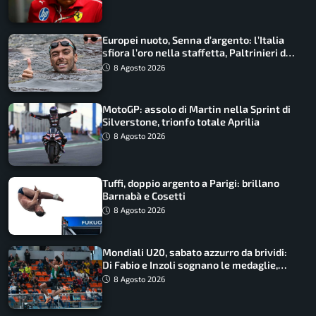
Europei nuoto, Senna d’argento: l’Italia
sfiora l’oro nella staffetta, Paltrinieri da
urlo, il bilancio azzurro
8 Agosto 2026
MotoGP: assolo di Martin nella Sprint di
Silverstone, trionfo totale Aprilia
8 Agosto 2026
Tuffi, doppio argento a Parigi: brillano
Barnabà e Cosetti
8 Agosto 2026
Mondiali U20, sabato azzurro da brividi:
Di Fabio e Inzoli sognano le medaglie,
Castellani e Succo in finale
8 Agosto 2026