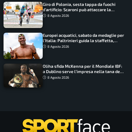
Giro di Polonia, sesta tappa da fuochi
d’artificio: Scaroni può attaccare la
maglia di Lemmen
8 Agosto 2026
Europei acquatici, sabato da medaglie per
l’Italia: Paltrinieri guida la staffetta,
Barnabà sogna l’oro dalle grandi altezze
8 Agosto 2026
Oliha sfida McKenna per il Mondiale IBF:
a Dublino serve l’impresa nella tana del
lupo
8 Agosto 2026