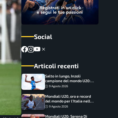
Social
Articoli recenti
Salto in lungo, Inzoli
campione del mondo U20:
basta un centimetro
9 Agosto 2026
Mondiali U20, oro e record
del mondo per l’Italia nella
4×100 mista: Doualla
9 Agosto 2026
straordinaria
Mondiali U20: Serena Di