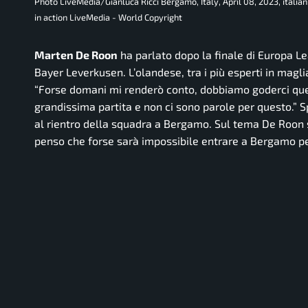
Photo LiveMedia/Gianluca Ricci Bergamo, Italy, April 08, 2023, ital
in action LiveMedia - World Copyright
Marten De Roon
ha parlato dopo la finale di Europa Lea
Bayer Leverkusen. L’olandese, tra i più esperti in magl
“Forse domani mi renderò conto, dobbiamo goderci qu
grandissima partita e non ci sono parole per questo.”
Sp
al rientro della squadra a Bergamo. Sul tema De Roon 
penso che forse sarà impossibile entrare a Bergamo per