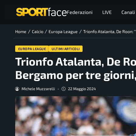
Federazioni
LIVE
Canali
/
/
/
Home
Calcio
Europa League
Trionfo Atalanta, De Roon:
EUROPA LEAGUE
ULTIMI ARTICOLI
Trionfo Atalanta, De R
Bergamo per tre giorn
Michele Muzzarelli
-
22 Maggio 2024