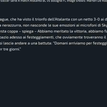
ian soccer Serie A match Atalanta BC vs Bologna FC Image shows: Marten De Roo
gue, che ha visto il trionfo dell’Atalanta con un netto 3-0 ai 
ia nerazzurra, non nasconde le sue emozioni ai microfoni di Sky
esta coppa
– spiega –
Abbiamo meritato la vittoria, abbiamo f
azio adesso ai festeggiamenti, che ovviamente troveranno il 
si lascia andare a una battuta:
“Domani arriviamo per festegg
 tre giorni.”