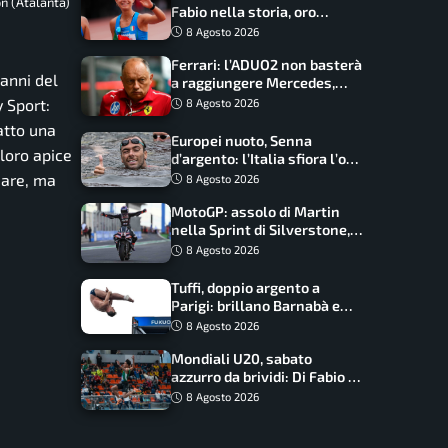
n (Atalanta)
Fabio nella storia, oro
dominio totale nei 5000 di
8 Agosto 2026
marcia
Ferrari: l’ADUO2 non basterà
danni del
a raggiungere Mercedes,
novità per la Macarena
 Sport:
8 Agosto 2026
atto una
Europei nuoto, Senna
loro apice
d’argento: l’Italia sfiora l’oro
nella staffetta, Paltrinieri
iare, ma
8 Agosto 2026
da urlo, il bilancio azzurro
MotoGP: assolo di Martin
nella Sprint di Silverstone,
trionfo totale Aprilia
8 Agosto 2026
Tuffi, doppio argento a
Parigi: brillano Barnabà e
Cosetti
8 Agosto 2026
Mondiali U20, sabato
azzurro da brividi: Di Fabio e
Inzoli sognano le medaglie,
8 Agosto 2026
Castellani e Succo in finale