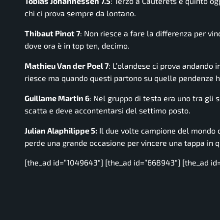
Tobias Johannessen 7.5
: Terzo a Cauterets e quinto og
chi ci prova sempre da lontano.
Thibaut Pinot 7
: Non riesce a fare la differenza per vi
dove ora è in top ten, decimo.
Mathieu Van der Poel 7
: L’olandese ci prova andando in
riesce ma quando questi partono su quelle pendenze ha 
Guillame Martin 6
: Nel gruppo di testa era uno tra gli 
scatta e deve accontentarsi del settimo posto.
Julian Alaphilippe 5:
Il due volte campione del mondo ci
perde una grande occasione per vincere una tappa in q
[the_ad id=”1049643″] [the_ad id=”668943″] [the_ad id