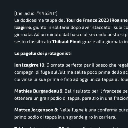
[the_ad id=”445341″]
La dodicesima tappa del
Tour de France 2023 (Roanne –
Izagirre
, giunto in solitaria dopo aver staccato i suoi 
giornata. Ad un minuto dal basco al secondo posto si 
sesto classificato
Thibaut Pinot
grazie alla giornata i
Le pagelle dei protagonisti
Ion Izagirre 10
: Giornata perfetta per il basco che rega
compagni di fuga sull’ultima salita poco prima dello 
cui vinse la sua prima e fino ad oggi unica tappa al Tou
Mathieu Burgaudeau 9
: Bel risultato per il francese p
ottenere un gran podio di tappa, peraltro in una frazi
Matteo Jorgenson 8:
Nelle fughe è una conferma pure l
primo podio di tappa in un grande giro in carriera.