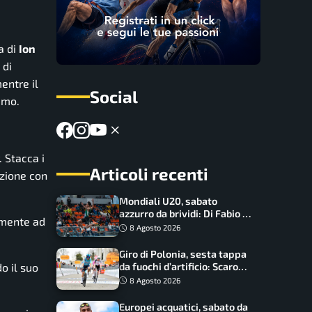
a di
Ion
 di
mentre il
Social
imo.
. Stacca i
Articoli recenti
azione con
Mondiali U20, sabato
azzurro da brividi: Di Fabio e
almente ad
Inzoli sognano le medaglie,
8 Agosto 2026
Castellani e Succo in finale
Giro di Polonia, sesta tappa
da fuochi d’artificio: Scaroni
o il suo
può attaccare la maglia di
8 Agosto 2026
Lemmen
Europei acquatici, sabato da