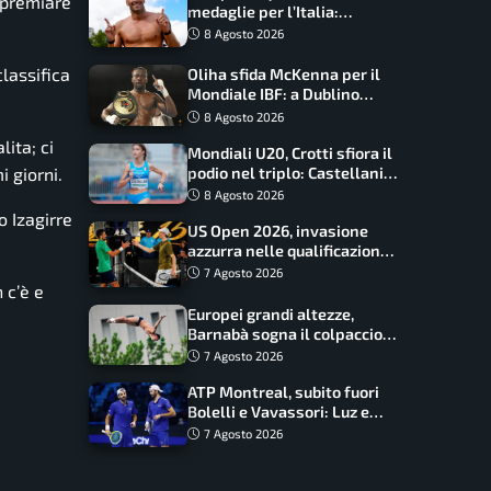
a premiare
medaglie per l’Italia:
Paltrinieri guida la staffetta,
8 Agosto 2026
Barnabà sogna l’oro dalle
grandi altezze
classifica
Oliha sfida McKenna per il
Mondiale IBF: a Dublino
serve l’impresa nella tana
8 Agosto 2026
del lupo
lita; ci
Mondiali U20, Crotti sfiora il
podio nel triplo: Castellani
 giorni.
da record, Succo in finale
8 Agosto 2026
o Izagirre
US Open 2026, invasione
azzurra nelle qualificazioni:
17 italiani a caccia del main
7 Agosto 2026
draw
 c’è e
Europei grandi altezze,
Barnabà sogna il colpaccio:
è leader a metà gara, Baraldi
7 Agosto 2026
ancora in corsa
ATP Montreal, subito fuori
Bolelli e Vavassori: Luz e
Matos fermano gli azzurri
7 Agosto 2026