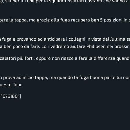
gi, sia per lui che per la squadra risultati costanti che vanno 
ncere la tappa, ma grazie alla fuga recupera ben 5 posizioni in 
 fuga e provando ad anticipare i colleghi in vista dell’ultima sa
ben poco da fare. Lo rivedremo aiutare Philipsen nei prossimi
scalatori più forti, eppure non riesce a fare la differenza quand
 prova ad inizio tappa, ma quando la fuga buona parte lui non
uesto Tour.
=”676180″]