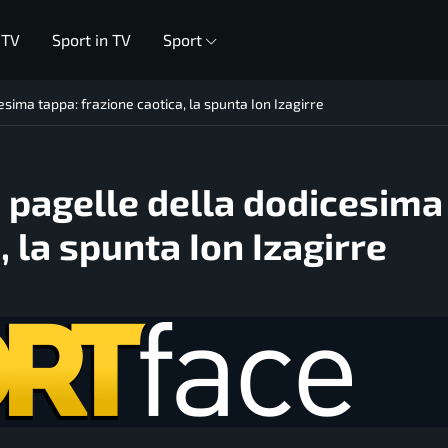
 TV
Sport in TV
Sport
esima tappa: frazione caotica, la spunta Ion Izagirre
e pagelle della dodicesima
, la spunta Ion Izagirre