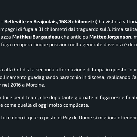
 Belleville en Beajoulais, 168.8 chilometri)
ha visto la vittori
compagni di fuga a 31 chilometri dal traguardo sull’ultima salita
piazza
Mathieu Burgaudeau
che anticipa
Matteo Jorgenson
, 
n fuga recupera cinque posizioni nella generale dove ora è dec
la alla Cofidis la seconda affermazione di tappa in questo Tour
scollinamento guadagnando parecchio in discesa, replicando l’
r nel 2016 a Morzine.
er lui e per il team, che dopo tante giornate in fuga riesce fin
one come quella di oggi molto complicata.
ui e dopo il quarto posto di Puy de Dome si migliora ottenend