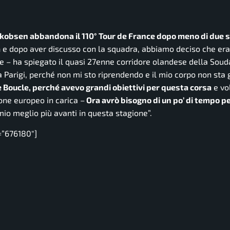
akobsen abbandona il 110° Tour de France dopo meno di due 
a
e dopo aver discusso con la squadra, abbiamo deciso che er
ce
– ha spiegato il quasi 27enne corridore olandese della Soud
 Parigi, perché non mi sto riprendendo e il mio corpo non sta
e Boucle, perché avevo grandi obiettivi per questa corsa
e vo
one europeo in carica –
Ora avrò bisogno di un po’ di tempo p
 mio meglio più avanti in questa stagione”.
=”676180″]