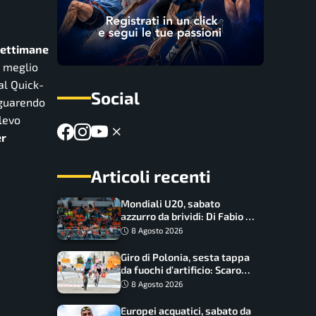
settimane
a meglio
al Quick-
Social
 guarendo
levo
er
Articoli recenti
Mondiali U20, sabato
azzurro da brividi: Di Fabio e
Inzoli sognano le medaglie,
8 Agosto 2026
Castellani e Succo in finale
Giro di Polonia, sesta tappa
da fuochi d’artificio: Scaroni
può attaccare la maglia di
8 Agosto 2026
Lemmen
Europei acquatici, sabato da