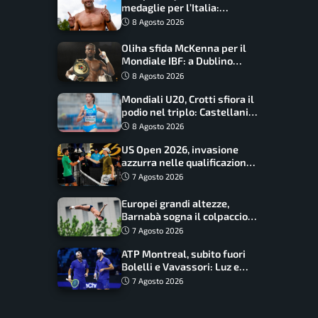
medaglie per l’Italia:
Paltrinieri guida la staffetta,
8 Agosto 2026
Barnabà sogna l’oro dalle
grandi altezze
Oliha sfida McKenna per il
Mondiale IBF: a Dublino
serve l’impresa nella tana
8 Agosto 2026
del lupo
Mondiali U20, Crotti sfiora il
podio nel triplo: Castellani
da record, Succo in finale
8 Agosto 2026
US Open 2026, invasione
azzurra nelle qualificazioni:
17 italiani a caccia del main
7 Agosto 2026
draw
Europei grandi altezze,
Barnabà sogna il colpaccio:
è leader a metà gara, Baraldi
7 Agosto 2026
ancora in corsa
ATP Montreal, subito fuori
Bolelli e Vavassori: Luz e
Matos fermano gli azzurri
7 Agosto 2026