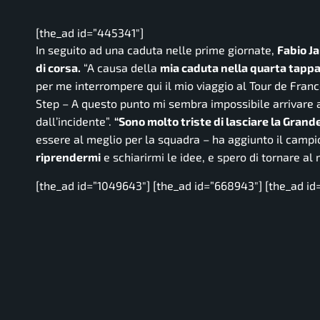
[the_ad id=”445341″]
In seguito ad una caduta nelle prime giornate,
Fabio J
di corsa.
“A causa della
mia caduta nella quarta tapp
per me interrompere qui il mio viaggio al Tour de Fran
Step –
A questo punto mi sembra impossibile arrivare a
dall’incidente”.
“Sono molto triste di lasciare la Grand
essere al meglio per la squadra
– ha aggiunto il campi
riprendermi
e schiarirmi le idee, e spero di tornare al
[the_ad id=”1049643″] [the_ad id=”668943″] [the_ad id