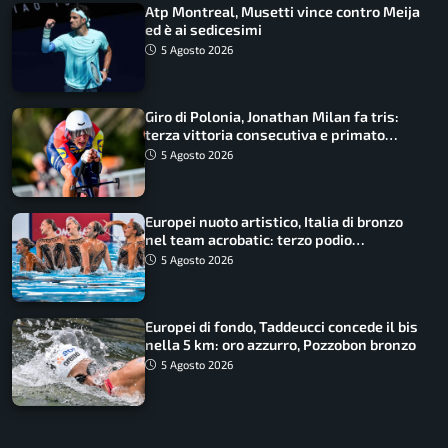
Atp Montreal, Musetti vince contro Meija
ed è ai sedicesimi
5 Agosto 2026
Giro di Polonia, Jonathan Milan fa tris:
terza vittoria consecutiva e primato
rafforzato
5 Agosto 2026
Europei nuoto artistico, Italia di bronzo
nel team acrobatic: terzo podio
consecutivo
5 Agosto 2026
Europei di fondo, Taddeucci concede il bis
nella 5 km: oro azzurro, Pozzobon bronzo
5 Agosto 2026