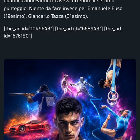
qualificazioni Palmucci aveva ottenuto il settimo
punteggio. Niente da fare invece per Emanuele Fuso
(19esimo), Giancarlo Tazza (31esimo).
[the_ad id=”1049643″] [the_ad id=”668943″] [the_ad
id=”676180″]