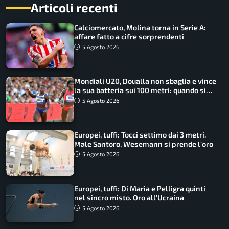
Articoli recenti
Calciomercato, Molina torna in Serie A:
affare fatto a cifre sorprendenti
5 Agosto 2026
Mondiali U20, Doualla non sbaglia e vince
la sua batteria sui 100 metri: quando si
disputano le finali
5 Agosto 2026
Europei, tuffi: Tocci settimo dai 3 metri.
Male Santoro, Wesemann si prende l’oro
5 Agosto 2026
Europei, tuffi: Di Maria e Pelligra quinti
nel sincro misto. Oro all’Ucraina
5 Agosto 2026