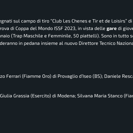
nati sul campo di tiro “Club Les Chenes e Tir et de Loisirs” d
rova di Coppa del Mondo ISSF 2023, in vista delle
gare
di giov
naio (Trap Maschile e Femminile, 50 piattelli). Sono in tutto se
cenderanno in pedana insieme al nuovo Direttore Tecnico Nazio
enzo Ferrari (Fiamme Oro) di Provaglio d’Iseo (BS); Daniele Resc
; Giulia Grassia (Esercito) di Modena; Silvana Maria Stanco (F