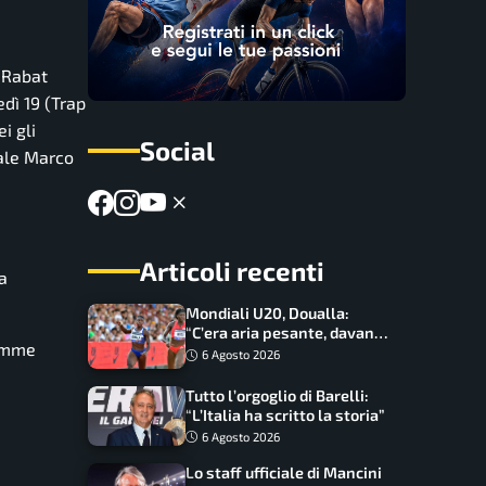
i Rabat
edì 19 (Trap
i gli
Social
nale Marco
Articoli recenti
a
Mondiali U20, Doualla:
“C’era aria pesante, davano
iamme
le mascherine! Finale? Non
6 Agosto 2026
ho nulla da perdere”
Tutto l’orgoglio di Barelli:
“L’Italia ha scritto la storia”
6 Agosto 2026
Lo staff ufficiale di Mancini