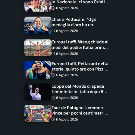
in Nazionale: ci sono Oriali e
Bonucci, confermato un
6 Agosto 2026
ritorno
Chiara Pellacani: “Ogni
medaglia d’oro ha un
significato diverso. Ho fatto
6 Agosto 2026
il salto di qualità”
Europei tuffi, Wang chiude ai
piedi del podio: Italia prima
nel medagliere
6 Agosto 2026
Europei tuffi, Pellacani nella
storia: quinto oro con Pizzini
nel sincro da 3 metri
6 Agosto 2026
Coppa del Mondo di spada
femminile in Italia dopo 8
anni, Alberta Santuccio: “Il
6 Agosto 2026
lavoro dà sempre i suoi
Tour de Pologne, Lemmen
frutti”
vince per pochi centimetri
su Scaroni: maxi-caduta e
6 Agosto 2026
tappa accorciata