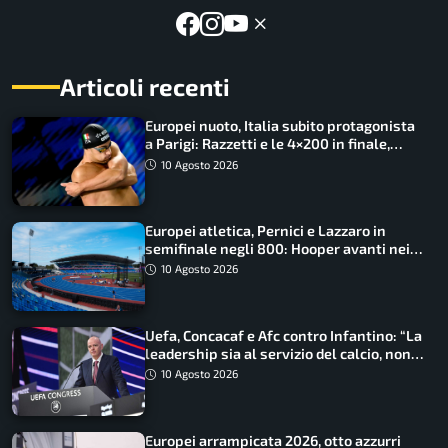
Articoli recenti
Europei nuoto, Italia subito protagonista
a Parigi: Razzetti e le 4×200 in finale,
Quadarella domina gli 800
10 Agosto 2026
Europei atletica, Pernici e Lazzaro in
semifinale negli 800: Hooper avanti nei
100, fuori Tecuceanu
10 Agosto 2026
Uefa, Concacaf e Afc contro Infantino: “La
leadership sia al servizio del calcio, non
cerchi di dominarlo”
10 Agosto 2026
Europei arrampicata 2026, otto azzurri