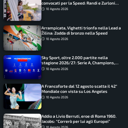
convocati per la Speed: Randi e Zurloni
guidano l’Italia
10 Agosto 2026
Arrampicata, Vighetti trionfa nella Lead a
Žilina: Zodda di bronzo nella Speed
10 Agosto 2026
Sky Sport, oltre 2.000 partite nella
stagione 2026/27: Serie A, Champions,
Premier e tutte le novità
10 Agosto 2026
A Francoforte dal 12 agosto scatta il 42°
Mondiale con vista su Los Angeles
10 Agosto 2026
Addio a Livio Berruti, eroe di Roma 1960.
Jacobs: “Correrò per lui agli Europei”
10 Agosto 2026