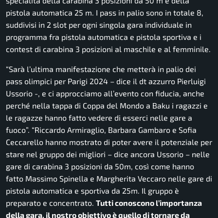
specialità della carabina 3 posizioni da 50 m e della
pistola automatica 25 m. I pass in palio sono in totale 8,
suddivisi in 2 slot per ogni singola gara individuale in
programma fra pistola automatica e pistola sportiva e i
contest di carabina 3 posizioni al maschile e al femminile.
“Sarà l’ultima manifestazione che metterà in palio dei
pass olimpici per Parigi 2024
– dice il dt azzurro Pierluigi
Ussorio -,
e ci approcciamo all’evento con fiducia, anche
perché nella tappa di Coppa del Mondo a Baku i ragazzi e
le ragazze hanno fatto vedere di esserci nelle gare a
fuoco”.
“Riccardo Armiraglio, Barbara Gambaro e Sofia
Ceccarello hanno mostrato di poter avere il potenziale per
stare nel gruppo dei migliori
– dice ancora Ussorio –
nelle
gare di carabina 3 posizioni da 50m, così come hanno
fatto Massimo Spinella e Margherita Veccaro nelle gare di
pistola automatica e sportiva da 25m. Il gruppo è
preparato e concentrato.
Tutti conoscono l’importanza
della gara, il nostro obiettivo è quello di tornare da