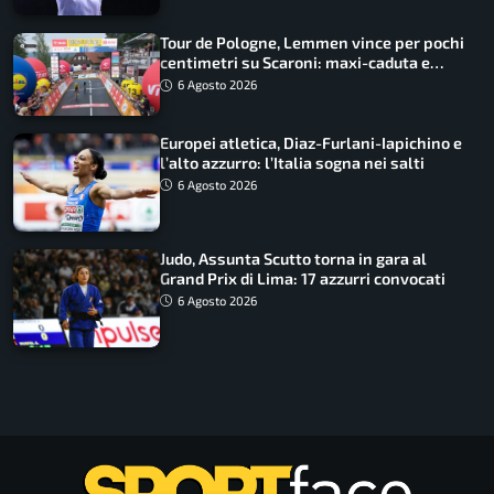
Tour de Pologne, Lemmen vince per pochi
centimetri su Scaroni: maxi-caduta e
tappa accorciata
6 Agosto 2026
Europei atletica, Diaz-Furlani-Iapichino e
l’alto azzurro: l’Italia sogna nei salti
6 Agosto 2026
Judo, Assunta Scutto torna in gara al
Grand Prix di Lima: 17 azzurri convocati
6 Agosto 2026