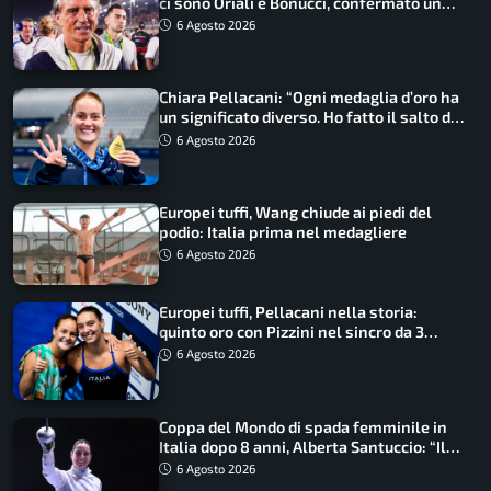
ci sono Oriali e Bonucci, confermato un
ritorno
6 Agosto 2026
Chiara Pellacani: “Ogni medaglia d’oro ha
un significato diverso. Ho fatto il salto di
qualità”
6 Agosto 2026
Europei tuffi, Wang chiude ai piedi del
podio: Italia prima nel medagliere
6 Agosto 2026
Europei tuffi, Pellacani nella storia:
quinto oro con Pizzini nel sincro da 3
metri
6 Agosto 2026
Coppa del Mondo di spada femminile in
Italia dopo 8 anni, Alberta Santuccio: “Il
lavoro dà sempre i suoi frutti”
6 Agosto 2026