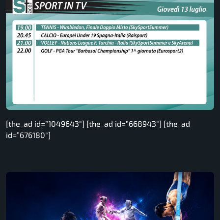
[the_ad id=”1049643″] [the_ad id=”668943″] [the_ad
id=”676180″]