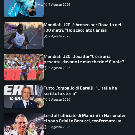
7 Agosto 2026
Mondiali U20, è bronzo per Doualla nei
100 metri: “Ho scacciato l’ansia”
7 Agosto 2026
Mondiali U20, Doualla: “C’era aria
pesante, davano le mascherine! Finale?
Non ho nulla da perdere”
6 Agosto 2026
Tutto l’orgoglio di Barelli: “L’Italia ha
scritto la storia”
6 Agosto 2026
Lo staff ufficiale di Mancini in Nazionale:
ci sono Oriali e Bonucci, confermato un
ritorno
6 Agosto 2026