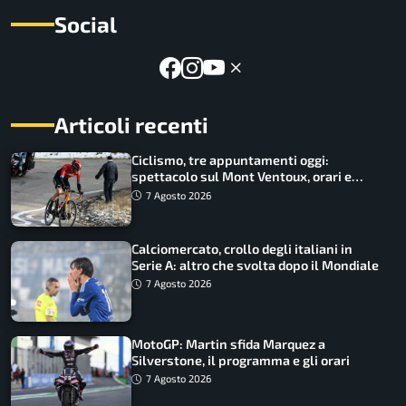
Social
Articoli recenti
Ciclismo, tre appuntamenti oggi:
spettacolo sul Mont Ventoux, orari e
come vederli
7 Agosto 2026
Calciomercato, crollo degli italiani in
Serie A: altro che svolta dopo il Mondiale
7 Agosto 2026
MotoGP: Martin sfida Marquez a
Silverstone, il programma e gli orari
7 Agosto 2026