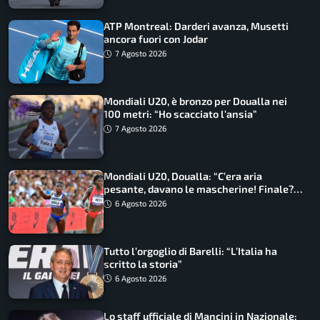
ATP Montreal: Darderi avanza, Musetti
ancora fuori con Jodar
7 Agosto 2026
Mondiali U20, è bronzo per Doualla nei
100 metri: “Ho scacciato l’ansia”
7 Agosto 2026
Mondiali U20, Doualla: “C’era aria
pesante, davano le mascherine! Finale?
Non ho nulla da perdere”
6 Agosto 2026
Tutto l’orgoglio di Barelli: “L’Italia ha
scritto la storia”
6 Agosto 2026
Lo staff ufficiale di Mancini in Nazionale: