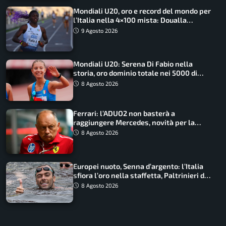
Mondiali U20, oro e record del mondo per
l’Italia nella 4×100 mista: Doualla
straordinaria
9 Agosto 2026
Mondiali U20: Serena Di Fabio nella
storia, oro dominio totale nei 5000 di
marcia
8 Agosto 2026
Ferrari: l’ADUO2 non basterà a
raggiungere Mercedes, novità per la
Macarena
8 Agosto 2026
Europei nuoto, Senna d’argento: l’Italia
sfiora l’oro nella staffetta, Paltrinieri da
urlo, il bilancio azzurro
8 Agosto 2026