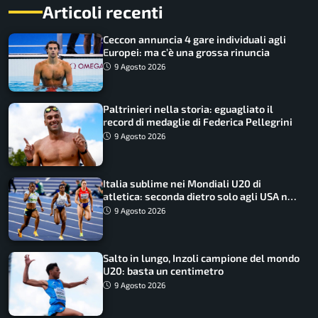
Articoli recenti
Ceccon annuncia 4 gare individuali agli
Europei: ma c’è una grossa rinuncia
9 Agosto 2026
Paltrinieri nella storia: eguagliato il
record di medaglie di Federica Pellegrini
9 Agosto 2026
Italia sublime nei Mondiali U20 di
atletica: seconda dietro solo agli USA nel
medagliere
9 Agosto 2026
Salto in lungo, Inzoli campione del mondo
U20: basta un centimetro
9 Agosto 2026