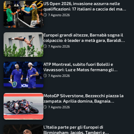
US Open 2026, invasione azzurra nelle
qualificazioni: 17 italiani a caccia del main
draw
7 Agosto 2026
Europei grandi altezze, Barnabà sogna il
colpaccio: è leader a metà gara, Baraldi
ancora in corsa
7 Agosto 2026
ATP Montreal, subito fuori Bolelli e
Vavassori: Luz e Matos fermano gli
azzurri
7 Agosto 2026
MotoGP Silverstone, Bezzecchi piazza la
zampata: Aprilia domina, Bagnaia
costretto al Q1
7 Agosto 2026
L’Italia parte per gli Europei di
Birmingham: Jacobs, Tamberi e