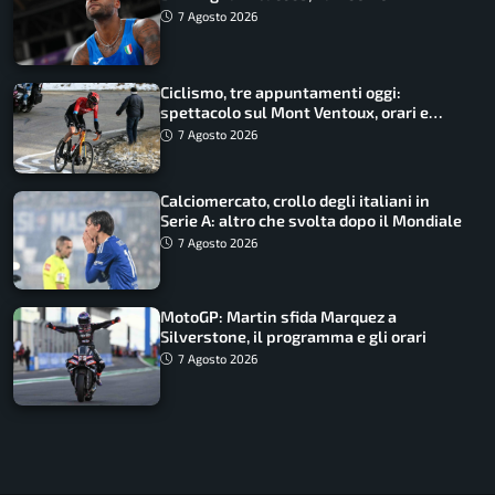
Battocletti guidano una spedizione
7 Agosto 2026
record
Ciclismo, tre appuntamenti oggi:
spettacolo sul Mont Ventoux, orari e
come vederli
7 Agosto 2026
Calciomercato, crollo degli italiani in
Serie A: altro che svolta dopo il Mondiale
7 Agosto 2026
MotoGP: Martin sfida Marquez a
Silverstone, il programma e gli orari
7 Agosto 2026