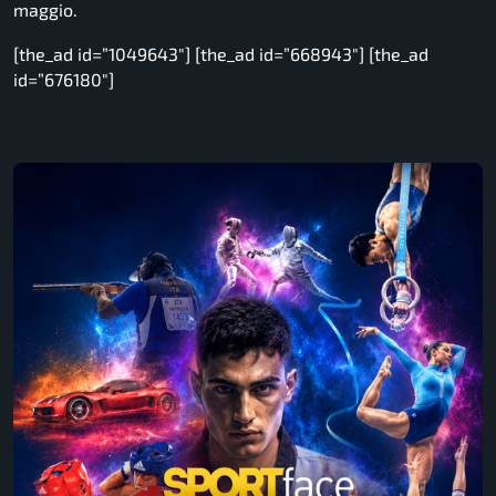
maggio.
[the_ad id=”1049643″] [the_ad id=”668943″] [the_ad
id=”676180″]