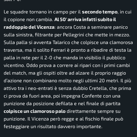
Le squadre tornano in campo per il
secondo tempo
, in cui
il copione non cambia.
Al 50′ arriva infatti subito il
raddoppio del Vicenza
: ancora Costa a seminare panico
sulla sinistra, filtrante per Pellegrini che mette in mezzo.
Sulla palla si avventa Talarico che colpisce una clamorosa
traversa, ma il solito Ferrari è pronto a ribadire di testa la
palla in rete per il 2-0 che manda in visibilio il pubblico
vicentino. Oddo prova a correre ai ripari con i primi cambi
del match, ma gli ospiti oltre ad alzare il proprio raggio
d’azione non combinano molto negli ultimi 20 metri. Il più
attivo tra i neo-entrati è senza dubbio Cretella, che prima
ci prova da fuori area, poi impegna Confente con una
punizione da posizione defilata e nel finale di partita
colpisce un clamoroso palo
direttamente sempre su
punizione. Il Vicenza però regge e al fischio finale può
festeggiare un risultato davvero importante.