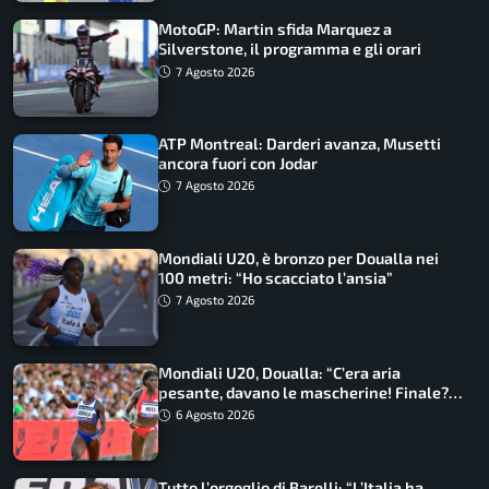
MotoGP: Martin sfida Marquez a
Silverstone, il programma e gli orari
7 Agosto 2026
ATP Montreal: Darderi avanza, Musetti
ancora fuori con Jodar
7 Agosto 2026
Mondiali U20, è bronzo per Doualla nei
100 metri: “Ho scacciato l’ansia”
7 Agosto 2026
Mondiali U20, Doualla: “C’era aria
pesante, davano le mascherine! Finale?
Non ho nulla da perdere”
6 Agosto 2026
Tutto l’orgoglio di Barelli: “L’Italia ha