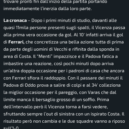
trovare pronti fin dall’inizio della partita portando
immediatamente l’inerzia dalla loro parte.
La cronaca
– Dopo i primi minuti di studio, davanti alle
quasi 11mila persone presenti sugli spalti, il Vicenza passa
alla prima vera occasione da gol. Al 10′ infatti arriva il gol
di
Ferrari,
che concretizza una bella azione tutta di prima
da parte degli uomini di Vecchi e rifinita dalla sponda in
area di Costa. Il “Menti” impazzisce e il Padova fatica a
imbastire una reazione, così pochi minuti dopo arriva
un’altra doppia occasione per i padroni di casa che ancora
con Ferrari sfiora il raddoppio. Con il passare dei minuti il
Padova di Oddo prova a salire di colpi e al 34′ colleziona
la miglior occasione per il pareggio, con Varas che dal
limite manca il bersaglio grosso di un soffio. Prima
dell’intervallo però il Vicenza torna a farsi vedere,
sfruttando sempre l’out di sinistra con un ispirato Costa. Il
risultato però non cambia e le due squadre vanno a riposo
sull’1-0.