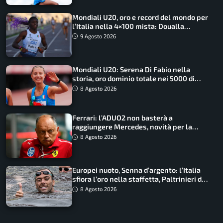
Mondiali U20, oro e record del mondo per
l’Italia nella 4×100 mista: Doualla
straordinaria
9 Agosto 2026
Mondiali U20: Serena Di Fabio nella
storia, oro dominio totale nei 5000 di
marcia
8 Agosto 2026
Ferrari: l’ADUO2 non basterà a
raggiungere Mercedes, novità per la
Macarena
8 Agosto 2026
Europei nuoto, Senna d’argento: l’Italia
sfiora l’oro nella staffetta, Paltrinieri da
urlo, il bilancio azzurro
8 Agosto 2026