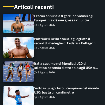
Articoli recenti
Ceccon annuncia 4 gare individuali agli
Europei: ma c’è una grossa rinuncia
9 Agosto 2026
Paltrinieri nella storia: eguagliato il
record di medaglie di Federica Pellegrini
9 Agosto 2026
Italia sublime nei Mondiali U20 di
atletica: seconda dietro solo agli USA nel
medagliere
9 Agosto 2026
Salto in lungo, Inzoli campione del mondo
U20: basta un centimetro
9 Agosto 2026