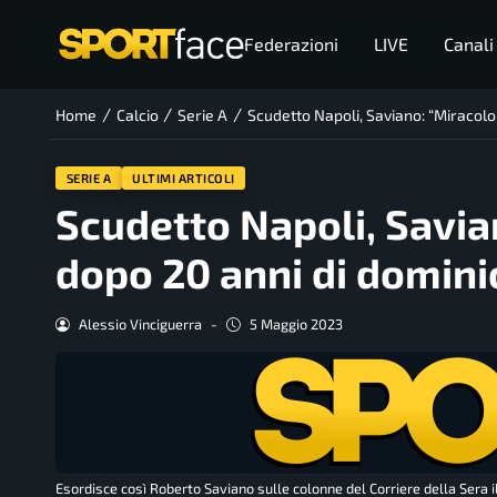
Federazioni
LIVE
Canali
/
/
/
Home
Calcio
Serie A
Scudetto Napoli, Saviano: “Miracolo
SERIE A
ULTIMI ARTICOLI
Scudetto Napoli, Savia
dopo 20 anni di domini
Alessio Vinciguerra
-
5 Maggio 2023
Esordisce così Roberto Saviano sulle colonne del Corriere della Sera il