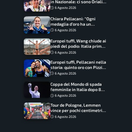
in Nazionale: ci sono Oriali e
Bonucci, confermato un
6 Agosto 2026
ritorno
Chiara Pellacani: “Ogni
medaglia d’oro ha un
significato diverso. Ho fatto
6 Agosto 2026
il salto di qualità”
Europei tuffi, Wang chiude ai
piedi del podio: Italia prima
nel medagliere
6 Agosto 2026
Europei tuffi, Pellacani nella
storia: quinto oro con Pizzini
nel sincro da 3 metri
6 Agosto 2026
Coppa del Mondo di spada
femminile in Italia dopo 8
anni, Alberta Santuccio: “Il
6 Agosto 2026
lavoro dà sempre i suoi
Tour de Pologne, Lemmen
frutti”
vince per pochi centimetri
su Scaroni: maxi-caduta e
6 Agosto 2026
tappa accorciata