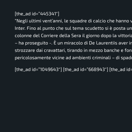
[the_ad id=”445341″]
“Negli ultimi vent’anni, le squadre di calcio che hanno 
Inter. Fino al punto che sul tema scudetto si è posta u
colonne del Corriere della Sera il giorno dopo la vittor
– ha proseguito -.
È un miracolo di De Laurentiis aver i
strozzare dai cravattari, tirando in mezzo banche e fo
pericolosamente vicine ad ambienti criminali – di spad
[the_ad id=”1049643″] [the_ad id=”668943″] [the_ad id