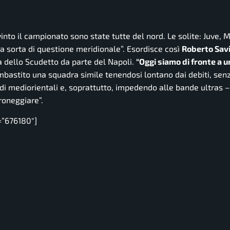
vinto il campionato sono state tutte del nord. Le solite: Juve, M
na sorta di questione meridionale”.
Esordisce così
Roberto Sav
ia dello Scudetto da parte del Napoli.
“Oggi siamo di fronte a 
mbastito una squadra simile tenendosi lontano dai debiti, senz
ndi mediorientali e, soprattutto, impedendo alle bande ultras 
roneggiare”.
=”676180″]