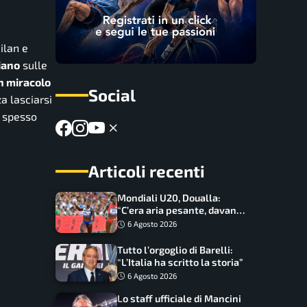
ilan e
iano
sulle
un miracolo
Social
a lasciarsi
– spesso
Articoli recenti
Mondiali U20, Doualla:
“C’era aria pesante, davano
le mascherine! Finale? Non
6 Agosto 2026
ho nulla da perdere”
Tutto l’orgoglio di Barelli:
“L’Italia ha scritto la storia”
6 Agosto 2026
Lo staff ufficiale di Mancini