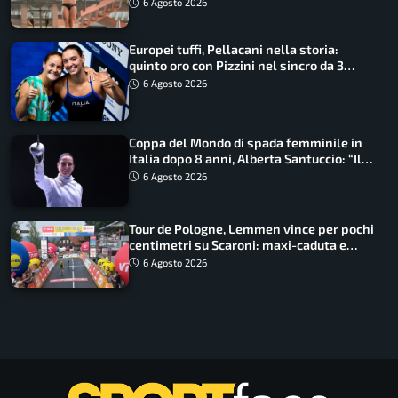
6 Agosto 2026
Europei tuffi, Pellacani nella storia:
quinto oro con Pizzini nel sincro da 3
metri
6 Agosto 2026
Coppa del Mondo di spada femminile in
Italia dopo 8 anni, Alberta Santuccio: “Il
lavoro dà sempre i suoi frutti”
6 Agosto 2026
Tour de Pologne, Lemmen vince per pochi
centimetri su Scaroni: maxi-caduta e
tappa accorciata
6 Agosto 2026