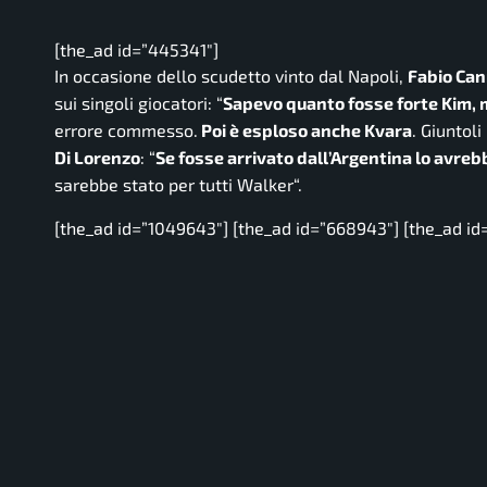
[the_ad id=”445341″]
In occasione dello scudetto vinto dal Napoli,
Fabio Ca
sui singoli giocatori: “
Sapevo quanto fosse forte Kim, m
errore commesso.
Poi è esploso anche Kvara
. Giuntoli
Di Lorenzo
: “
Se fosse arrivato dall’Argentina lo avre
sarebbe stato per tutti Walker
“.
[the_ad id=”1049643″] [the_ad id=”668943″] [the_ad id