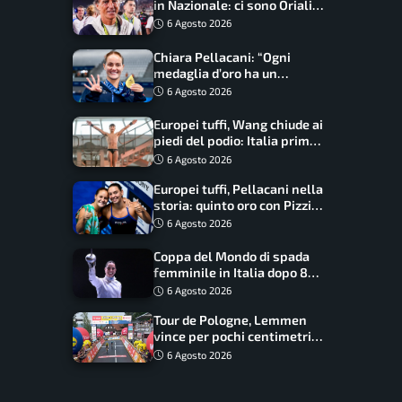
in Nazionale: ci sono Oriali e
Bonucci, confermato un
6 Agosto 2026
ritorno
Chiara Pellacani: “Ogni
medaglia d’oro ha un
significato diverso. Ho fatto
6 Agosto 2026
il salto di qualità”
Europei tuffi, Wang chiude ai
piedi del podio: Italia prima
nel medagliere
6 Agosto 2026
Europei tuffi, Pellacani nella
storia: quinto oro con Pizzini
nel sincro da 3 metri
6 Agosto 2026
Coppa del Mondo di spada
femminile in Italia dopo 8
anni, Alberta Santuccio: “Il
6 Agosto 2026
lavoro dà sempre i suoi
Tour de Pologne, Lemmen
frutti”
vince per pochi centimetri
su Scaroni: maxi-caduta e
6 Agosto 2026
tappa accorciata