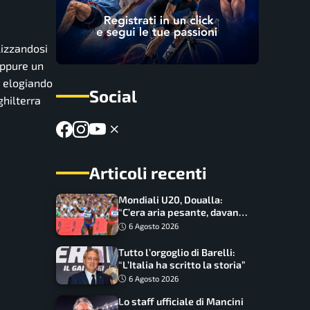
lizzandosi
eppure un
o elogiando
Social
ghilterra
Articoli recenti
Mondiali U20, Doualla:
“C’era aria pesante, davano
le mascherine! Finale? Non
6 Agosto 2026
ho nulla da perdere”
Tutto l’orgoglio di Barelli:
“L’Italia ha scritto la storia”
6 Agosto 2026
Lo staff ufficiale di Mancini