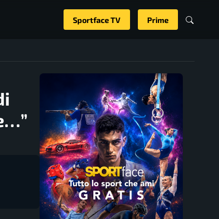
Sportface TV
Prime
di
se…”