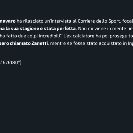
nnavaro
ha rilasciato un’intervista al
Corriere dello Sport
, foca
a la sua stagione è stata perfetta
. Non mi viene in mente n
 ha fatto due colpi incredibili
“. L’ex calciatore ha poi proseguit
bbero chiamato Zanetti
, mentre se fosse stato acquistato in In
=”676180”]