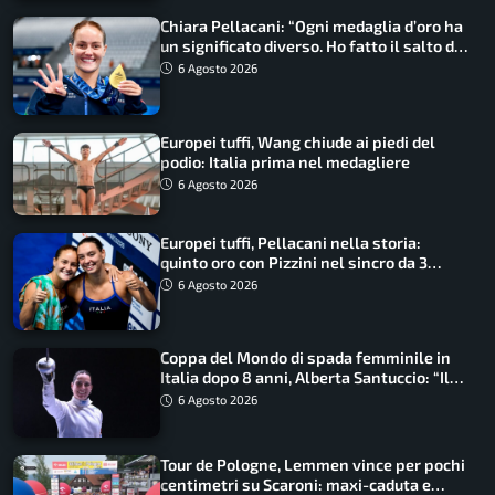
Chiara Pellacani: “Ogni medaglia d’oro ha
un significato diverso. Ho fatto il salto di
qualità”
6 Agosto 2026
Europei tuffi, Wang chiude ai piedi del
podio: Italia prima nel medagliere
6 Agosto 2026
Europei tuffi, Pellacani nella storia:
quinto oro con Pizzini nel sincro da 3
metri
6 Agosto 2026
Coppa del Mondo di spada femminile in
Italia dopo 8 anni, Alberta Santuccio: “Il
lavoro dà sempre i suoi frutti”
6 Agosto 2026
Tour de Pologne, Lemmen vince per pochi
centimetri su Scaroni: maxi-caduta e