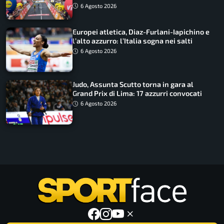
tappa accorciata
6 Agosto 2026
Europei atletica, Diaz-Furlani-Iapichino e
l’alto azzurro: l’Italia sogna nei salti
6 Agosto 2026
Judo, Assunta Scutto torna in gara al
Grand Prix di Lima: 17 azzurri convocati
6 Agosto 2026