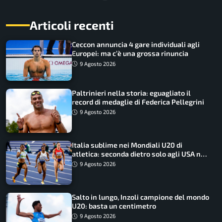
Articoli recenti
Ceccon annuncia 4 gare individuali agli
Europei: ma c’è una grossa rinuncia
9 Agosto 2026
Paltrinieri nella storia: eguagliato il
record di medaglie di Federica Pellegrini
9 Agosto 2026
Italia sublime nei Mondiali U20 di
atletica: seconda dietro solo agli USA nel
medagliere
9 Agosto 2026
Salto in lungo, Inzoli campione del mondo
U20: basta un centimetro
9 Agosto 2026