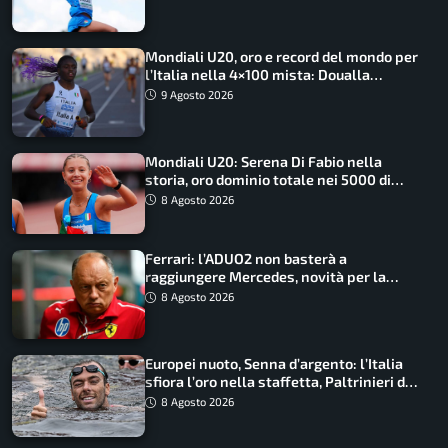
Mondiali U20, oro e record del mondo per
l’Italia nella 4×100 mista: Doualla
straordinaria
9 Agosto 2026
Mondiali U20: Serena Di Fabio nella
storia, oro dominio totale nei 5000 di
marcia
8 Agosto 2026
Ferrari: l’ADUO2 non basterà a
raggiungere Mercedes, novità per la
Macarena
8 Agosto 2026
Europei nuoto, Senna d’argento: l’Italia
sfiora l’oro nella staffetta, Paltrinieri da
urlo, il bilancio azzurro
8 Agosto 2026