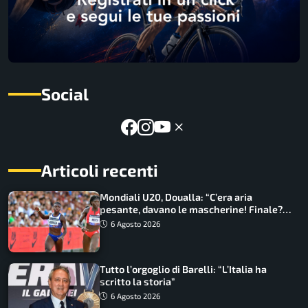
Social
Articoli recenti
Mondiali U20, Doualla: “C’era aria
pesante, davano le mascherine! Finale?
Non ho nulla da perdere”
6 Agosto 2026
Tutto l’orgoglio di Barelli: “L’Italia ha
scritto la storia”
6 Agosto 2026