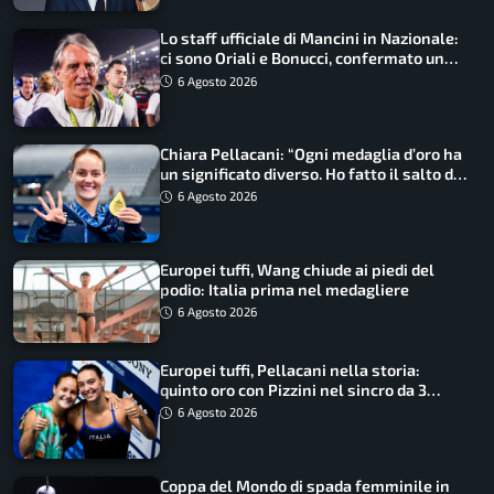
Lo staff ufficiale di Mancini in Nazionale:
ci sono Oriali e Bonucci, confermato un
ritorno
6 Agosto 2026
Chiara Pellacani: “Ogni medaglia d’oro ha
un significato diverso. Ho fatto il salto di
qualità”
6 Agosto 2026
Europei tuffi, Wang chiude ai piedi del
podio: Italia prima nel medagliere
6 Agosto 2026
Europei tuffi, Pellacani nella storia:
quinto oro con Pizzini nel sincro da 3
metri
6 Agosto 2026
Coppa del Mondo di spada femminile in