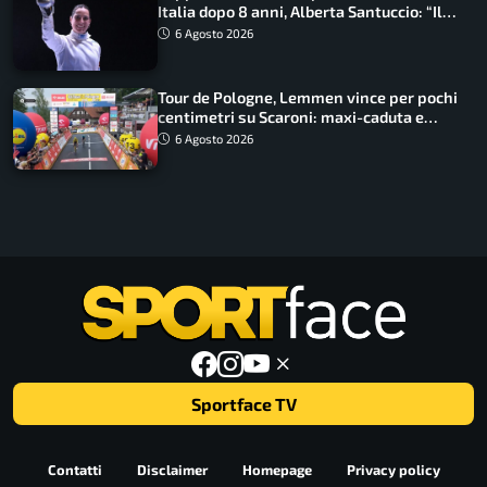
Italia dopo 8 anni, Alberta Santuccio: “Il
lavoro dà sempre i suoi frutti”
6 Agosto 2026
Tour de Pologne, Lemmen vince per pochi
centimetri su Scaroni: maxi-caduta e
tappa accorciata
6 Agosto 2026
Sportface TV
Contatti
Disclaimer
Homepage
Privacy policy