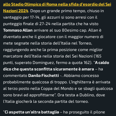
allo Stadio Olimpico di Roma nella sfida d’esordio del Sei
Nazioni 2024
. Dopo un grande primo tempo, chiuso in
vantaggio per 17-14, gli azzurri si sono arresi con il
punteggio finale di 27-24 nella partita che ha visto
Tommaso Allan
arrivare al suo 80esimo cap. Allan è
diventato anche il giocatore con il maggior numero di
mete segnate nella storia dell’Italia nel Torneo,
raggiungendo anche la prima posizione come miglior
marcatore dell’Italia nella storia del Sei Nazioni (165
punti, superato Dominguez, fermo a quota 162). “
A caldo
dico che questa sconfitta sicuramente è amara
– ha
commentato
Danilo Fischetti
-.
Abbiamo concesso
probabilmente qualcosa di troppo. L’Inghilterra è arrivata
al terzo posto nella Coppa del Mondo e se sbagli qualcosa
sono bravi ad approfittarne
“. Ora testa a Dublino, dove
l’Italia giocherà la seconda partita del torneo.
“
Ci aspetta un’altra battaglia
– ha proseguito il pilone