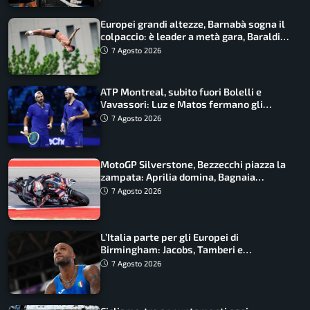
Europei grandi altezze, Barnabà sogna il
colpaccio: è leader a metà gara, Baraldi
ancora in corsa
7 Agosto 2026
ATP Montreal, subito fuori Bolelli e
Vavassori: Luz e Matos fermano gli
azzurri
7 Agosto 2026
MotoGP Silverstone, Bezzecchi piazza la
zampata: Aprilia domina, Bagnaia
costretto al Q1
7 Agosto 2026
L’Italia parte per gli Europei di
Birmingham: Jacobs, Tamberi e
Battocletti guidano una spedizione
7 Agosto 2026
record