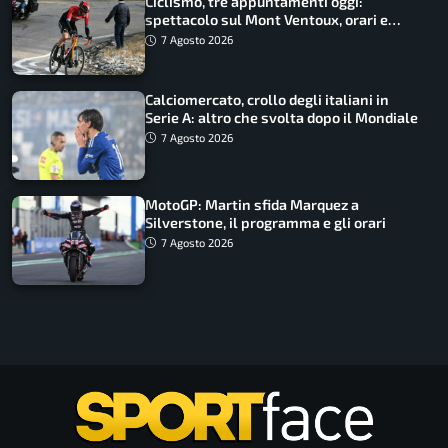
Ciclismo, tre appuntamenti oggi:
spettacolo sul Mont Ventoux, orari e
come vederli
7 Agosto 2026
Calciomercato, crollo degli italiani in
Serie A: altro che svolta dopo il Mondiale
7 Agosto 2026
MotoGP: Martin sfida Marquez a
Silverstone, il programma e gli orari
7 Agosto 2026