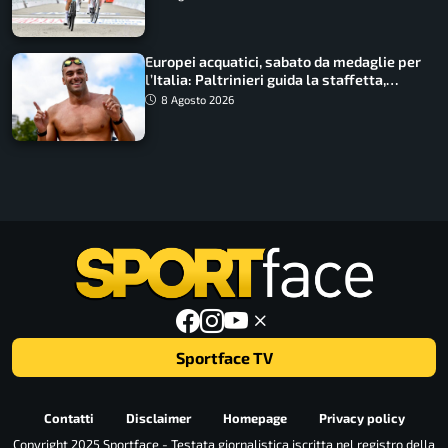
Europei acquatici, sabato da medaglie per
l’Italia: Paltrinieri guida la staffetta,
Barnabà sogna l’oro dalle grandi altezze
8 Agosto 2026
Sportface TV
Contatti
Disclaimer
Homepage
Privacy policy
Copyright 2025 Sportface - Testata giornalistica iscritta nel registro della