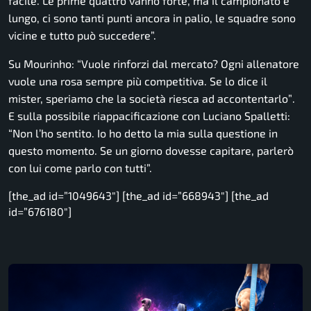
facile. Le prime quattro vanno forte, ma il campionato è
lungo, ci sono tanti punti ancora in palio, le squadre sono
vicine e tutto può succedere”.
Su Mourinho:
“Vuole rinforzi dal mercato? Ogni allenatore
vuole una rosa sempre più competitiva. Se lo dice il
mister, speriamo che la società riesca ad accontentarlo”
.
E sulla possibile riappacificazione con Luciano Spalletti:
“Non l’ho sentito. Io ho detto la mia sulla questione in
questo momento. Se un giorno dovesse capitare, parlerò
con lui come parlo con tutti”.
[the_ad id=”1049643″] [the_ad id=”668943″] [the_ad
id=”676180″]