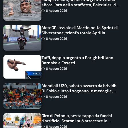
sfiora l’oro nella staffetta, Paltrinieri da
urlo, il bilancio azzurro
8 Agosto 2026
MotoGP: assolo di Martin nella Sprint di
Silverstone, trionfo totale Aprilia
8 Agosto 2026
Tuffi, doppio argento a Parigi: brillano
Barnabà e Cosetti
8 Agosto 2026
Mondiali U20, sabato azzurro da brividi:
Di Fabio e Inzoli sognano le medaglie,
Castellani e Succo in finale
8 Agosto 2026
Giro di Polonia, sesta tappa da fuochi
d’artificio: Scaroni può attaccare la
maglia di Lemmen
8 Agosto 2026