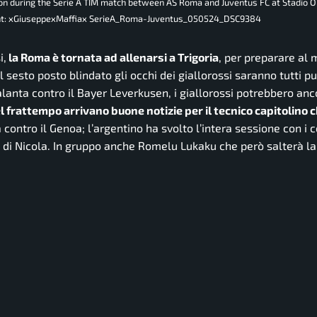
on during the Serie A TIM match between AS Roma and Juventus FC at Stadio O
yright: xGiuseppexMaffiax SerieA_Roma-Juventus_050524_DSC9384
i,
la Roma è tornata ad allenarsi a Trigoria
, per preparare al 
il sesto posto blindato gli occhi dei giallorossi saranno tutti pu
talanta contro il Bayer Leverkusen, i giallorossi potrebbero an
l frattempo arrivano buone notizie per il tecnico capitolino 
da contro il Genoa; l’argentino ha svolto l’intera sessione con i
 di Nicola. In gruppo anche Romelu Lukaku che però salterà la 