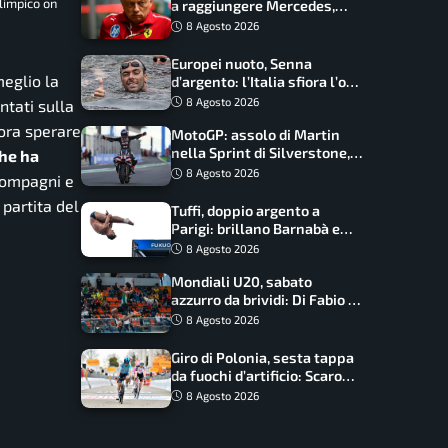
limpico on
a raggiungere Mercedes,
novità per la Macarena
8 Agosto 2026
Europei nuoto, Senna
meglio la
d’argento: l’Italia sfiora l’oro
nella staffetta, Paltrinieri
8 Agosto 2026
ntati sulla
da urlo, il bilancio azzurro
cora sperare
MotoGP: assolo di Martin
nella Sprint di Silverstone,
che ha
trionfo totale Aprilia
8 Agosto 2026
 compagni e
partita del
Tuffi, doppio argento a
Parigi: brillano Barnabà e
Cosetti
8 Agosto 2026
Mondiali U20, sabato
azzurro da brividi: Di Fabio e
Inzoli sognano le medaglie,
8 Agosto 2026
Castellani e Succo in finale
Giro di Polonia, sesta tappa
da fuochi d’artificio: Scaroni
può attaccare la maglia di
8 Agosto 2026
Lemmen