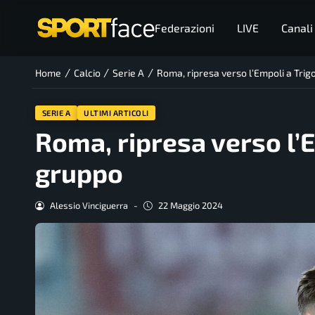
Federazioni
LIVE
Canali
/
/
/
Home
Calcio
Serie A
Roma, ripresa verso l’Empoli a Trig
SERIE A
ULTIMI ARTICOLI
Roma, ripresa verso l’E
gruppo
Alessio Vinciguerra
-
22 Maggio 2024