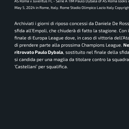
AS Roma v Juventus FC - Serie A TIM Paulo Dybala of AS Roma looks 
May 5, 2024 in Rome, Italy. Rome Stadio Olimpico Lazio Italy Cop
Archiviati i giorni di riposo concessi da Daniele De Ross
sfida all’Empoli, che chiuderà di fatto la stagione. Con 
finale di Europa League dove, in caso di vittoria dell’A
di prendere parte alla prossima Champions League.
Ne
ritrovato Paulo Dybala
, sostituito nel finale della sfi
si candida per una maglia da titolare contro la squadra
‘Castellani’ per squalifica.