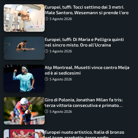
Europei, tuffi: Tocci settimo dai 3 metri.
Male Santoro, Wesemann si prende l’oro
5 Agosto 2026
Europei, tuffi: Di Maria e Pelligra quinti
nel sincro misto. Oro all’Ucraina
5 Agosto 2026
Atp Montreal, Musetti vince contro Meija
ed è ai sedicesimi
5 Agosto 2026
Giro di Polonia, Jonathan Milan fa tris:
terza vittoria consecutiva e primato
rafforzato
5 Agosto 2026
Europei nuoto artistico, Italia di bronzo
nel team acrobatic: terzo podio