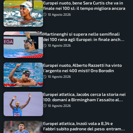
Europei nuoto, bene Sara Curtis che va in
finale nei 100 sl: il tempo migliora ancora
10 Agosto 2026
Martinenghi si supera nelle semifinali
dei 100 rana agli Europei: in finale anche
Cerasuolo
10 Agosto 2026
Europei nuoto, Alberto Razzetti ha vinto
l’argento nei 400 misti! Oro Borodin
10 Agosto 2026
Europei atletica, Jacobs cerca la storia nei
100: domani a Birmingham l’assalto al
terzo oro consecutivo
10 Agosto 2026
Europei atletica, Inzoli vola a 8,34 e
Fabbri subito padrone del peso: entrambi