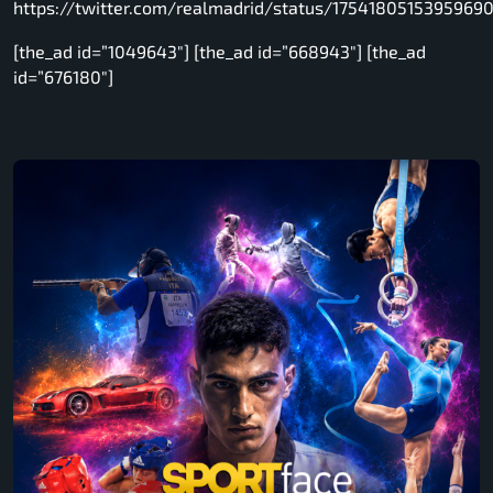
https://twitter.com/realmadrid/status/1754180515395969
[the_ad id=”1049643″] [the_ad id=”668943″] [the_ad
id=”676180″]