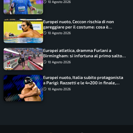
in finale col miglior risultato
10 Agosto 2026
Europei nuoto, Ceccon rischia di non
gareggiare per il costume: cosa è
successo
10 Agosto 2026
Europei atletica, dramma Furlani a
Birmingham: si infortuna al primo salto
ed esce in carrozzina
10 Agosto 2026
Europei nuoto, Italia subito protagonista
a Parigi: Razzetti e le 4×200 in finale,
Quadarella domina gli 800
10 Agosto 2026