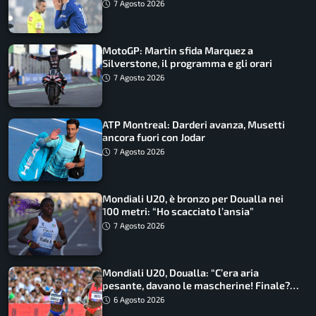
7 Agosto 2026
MotoGP: Martin sfida Marquez a
Silverstone, il programma e gli orari
7 Agosto 2026
ATP Montreal: Darderi avanza, Musetti
ancora fuori con Jodar
7 Agosto 2026
Mondiali U20, è bronzo per Doualla nei
100 metri: “Ho scacciato l’ansia”
7 Agosto 2026
Mondiali U20, Doualla: “C’era aria
pesante, davano le mascherine! Finale?
Non ho nulla da perdere”
6 Agosto 2026