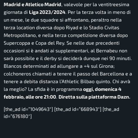
Madrid e Atletico Madrid
, valevole per la ventitreesima
giornata di
Liga 2023/2024
. Per la terza volta in meno di
un mese, le due squadre si affrontano, peraltro nella
terza location diversa dopo Riyad e lo Stadio Civitas
Metropolitano, e nella terza competizione diversa dopo
Supercoppa e Copa del Rey. Se nelle due precedenti
occasioni si è andati ai supplementari, al Bernabeu non
sarà possibile e il derby si deciderà dunque nei 90 minuti.
Blancos
determinati ad allungare a +4 sul Girona;
colchoneros
chiamati a tenere il passo del Barcellona e a
tenere a debita distanza l’Athletic Bilbao quinto. Chi avrà
la meglio? La sfida è in programma
oggi, domenica 4
febbraio, alle ore 21:00
.
Diretta sulla piattaforma Dazn.
[the_ad id=”1049643″] [the_ad id=”668943″] [the_ad
id=”676180″]