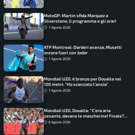
MotoGP: Martin sfida Marquez a
Silverstone, il programma e gli orari
7 Agosto 2026
ATP Montreal: Darderi avanza, Musetti
ancora fuori con Jodar
7 Agosto 2026
Mondiali U20, è bronzo per Doualla nei
100 metri: “Ho scacciato l’ansia”
7 Agosto 2026
Mondiali U20, Doualla: “C’era aria
pesante, davano le mascherine! Finale?
Non ho nulla da perdere”
6 Agosto 2026