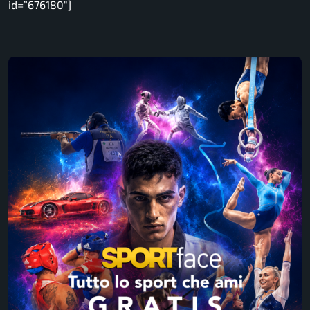
id=”676180″]