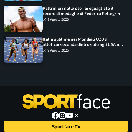
Paltrinieri nella storia: eguagliato il
record di medaglie di Federica Pellegrini
9 Agosto 2026
Italia sublime nei Mondiali U20 di
atletica: seconda dietro solo agli USA nel
medagliere
9 Agosto 2026
Sportface TV