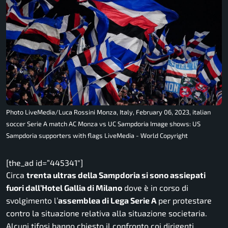
Photo LiveMedia/Luca Rossini Monza, Italy, February 06, 2023, italian
soccer Serie A match AC Monza vs UC Sampdoria Image shows: US
Sampdoria supporters with flags LiveMedia - World Copyright
[the_ad id=”445341″]
Circa
trenta ultras della Sampdoria si sono assiepati
fuori dall’Hotel Gallia di Milano
dove è in corso di
svolgimento l’
assemblea di Lega Serie A
per protestare
contro la situazione relativa alla situazione societaria.
Alcuni tifosi hanno chiesto il confronto coi dirigenti