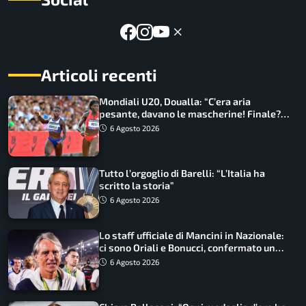
Articoli recenti
Mondiali U20, Doualla: “C’era aria
pesante, davano le mascherine! Finale?
Non ho nulla da perdere”
6 Agosto 2026
Tutto l’orgoglio di Barelli: “L’Italia ha
scritto la storia”
6 Agosto 2026
Lo staff ufficiale di Mancini in Nazionale:
ci sono Oriali e Bonucci, confermato un
ritorno
6 Agosto 2026