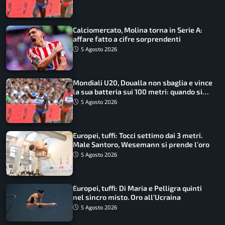
Calciomercato, Molina torna in Serie A:
affare fatto a cifre sorprendenti
5 Agosto 2026
Mondiali U20, Doualla non sbaglia e vince
la sua batteria sui 100 metri: quando si
disputano le finali
5 Agosto 2026
Europei, tuffi: Tocci settimo dai 3 metri.
Male Santoro, Wesemann si prende l’oro
5 Agosto 2026
Europei, tuffi: Di Maria e Pelligra quinti
nel sincro misto. Oro all’Ucraina
5 Agosto 2026