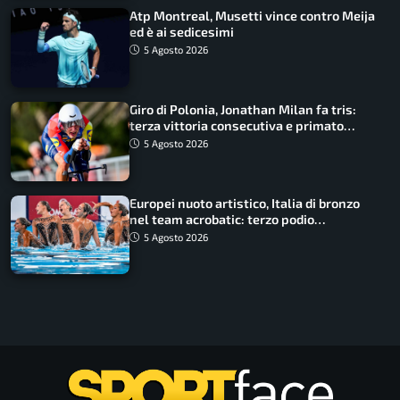
Atp Montreal, Musetti vince contro Meija
ed è ai sedicesimi
5 Agosto 2026
Giro di Polonia, Jonathan Milan fa tris:
terza vittoria consecutiva e primato
rafforzato
5 Agosto 2026
Europei nuoto artistico, Italia di bronzo
nel team acrobatic: terzo podio
consecutivo
5 Agosto 2026