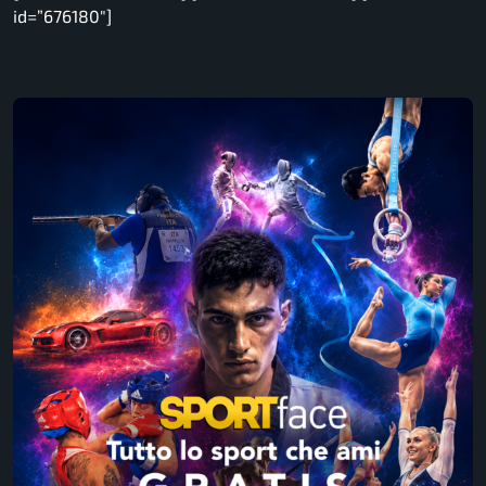
id=”676180″]