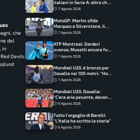
italiani in Serie A: altro che
svolta dopo il Mondiale
7 Agosto 2026
MotoGP: Martin sfida
lues
Marquez a Silverstone, il
programma e gli orari
pagni, che
7 Agosto 2026
one del
ATP Montreal: Darderi
 in
avanza, Musetti ancora fuori
con Jodar
 Red Devils
7 Agosto 2026
Hojlund
Mondiali U20, è bronzo per
Doualla nei 100 metri: “Ho
scacciato l’ansia”
7 Agosto 2026
Mondiali U20, Doualla:
“C’era aria pesante, davano
le mascherine! Finale? Non
6 Agosto 2026
ho nulla da perdere”
Tutto l’orgoglio di Barelli:
“L’Italia ha scritto la storia”
6 Agosto 2026