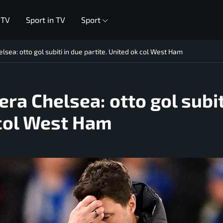
 TV
Sport in TV
Sport
lsea: otto gol subiti in due partite. United ok col West Ham
era Chelsea: otto gol subit
 col West Ham