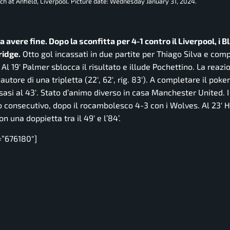
 at Anfield, Liverpool. Picture date: Wednesday January 31, 2024.
avere fine. Dopo la sconfitta per 4-1 contro il Liverpool, i B
ridge.
Otto gol incassati in due partite per Thiago Silva e com
 Al 19′ Palmer sblocca il risultato e illude Pochettino. La reazi
tore di una tripletta (22′, 62′, rig. 83′). A completare il poker,
si al 43′. Stato d’animo diverso in casa Manchester United. I
 consecutivo, dopo il rocambolesco 4-3 con i Wolves. Al 23′ 
 una doppietta tra il 49′ e l’84’.
=”676180″]