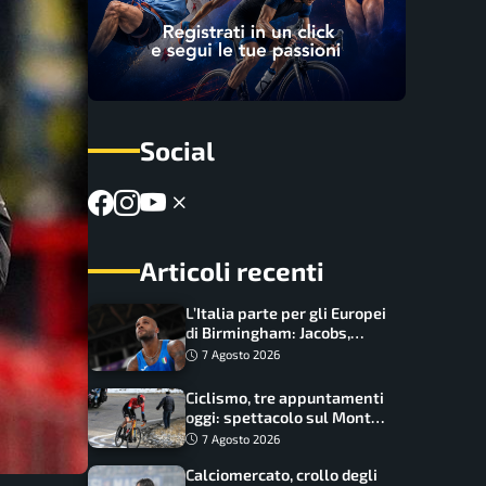
Social
Articoli recenti
L’Italia parte per gli Europei
di Birmingham: Jacobs,
Tamberi e Battocletti
7 Agosto 2026
guidano una spedizione
record
Ciclismo, tre appuntamenti
oggi: spettacolo sul Mont
Ventoux, orari e come
7 Agosto 2026
vederli
Calciomercato, crollo degli