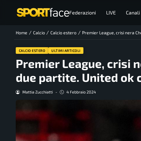
Federazioni
LIVE
Canali
/
/
/
Home
Calcio
Calcio estero
Premier League, crisi nera Che
CALCIO ESTERO
ULTIMI ARTICOLI
Premier League, crisi n
due partite. United ok
Mattia Zucchiatti
-
4 Febbraio 2024