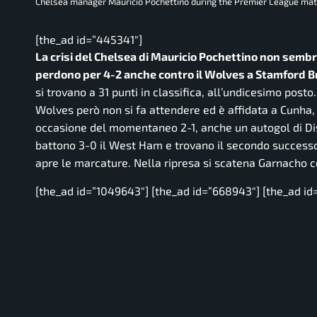
Chelsea manager Mauricio Pochettino during the Premier League match
[the_ad id=”445341″]
La crisi del Chelsea di Mauricio Pochettino non sembra 
perdono per 4-2 anche contro il Wolves a Stamford B
si trovano a 31 punti in classifica, all’undicesimo posto.
Wolves però non si fa attendere ed è affidata a Cunha, au
occasione del momentaneo 2-1, anche un autogol di Disa
battono 3-0 il West Ham e trovano il secondo successo
apre le marcature. Nella ripresa si scatena Garnacho con
[the_ad id=”1049643″] [the_ad id=”668943″] [the_ad id