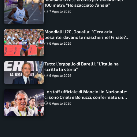
100 metri: “Ho scacciato l’ansia”
7 Agosto 2026
Mondiali U20, Doualla: “C’era aria
pesante, davano le mascherine! Finale?
Non ho nulla da perdere”
6 Agosto 2026
Tutto l’orgoglio di Barelli: “L’Italia ha
scritto la storia”
6 Agosto 2026
Lo staff ufficiale di Mancini in Nazionale:
ci sono Oriali e Bonucci, confermato un
ritorno
6 Agosto 2026