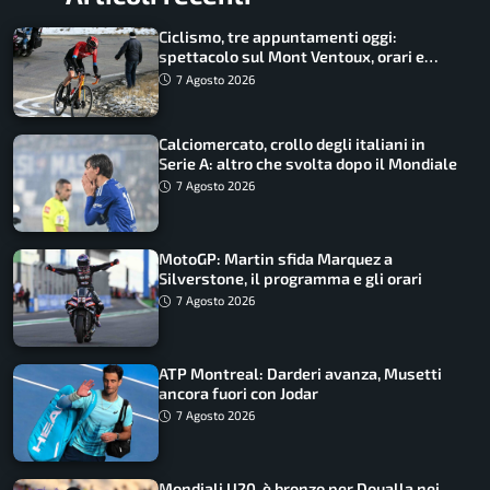
Ciclismo, tre appuntamenti oggi:
spettacolo sul Mont Ventoux, orari e
come vederli
7 Agosto 2026
Calciomercato, crollo degli italiani in
Serie A: altro che svolta dopo il Mondiale
7 Agosto 2026
MotoGP: Martin sfida Marquez a
Silverstone, il programma e gli orari
7 Agosto 2026
ATP Montreal: Darderi avanza, Musetti
ancora fuori con Jodar
7 Agosto 2026
Mondiali U20, è bronzo per Doualla nei