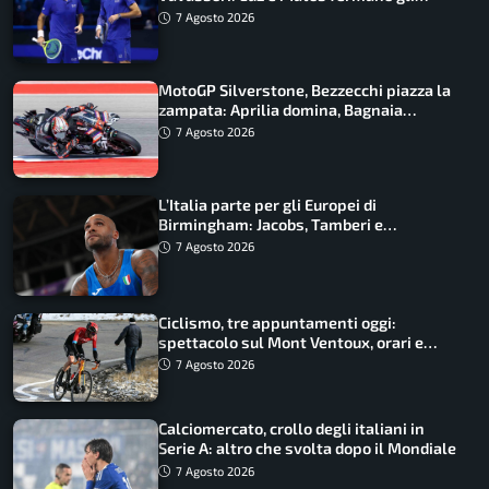
azzurri
7 Agosto 2026
MotoGP Silverstone, Bezzecchi piazza la
zampata: Aprilia domina, Bagnaia
costretto al Q1
7 Agosto 2026
L’Italia parte per gli Europei di
Birmingham: Jacobs, Tamberi e
Battocletti guidano una spedizione
7 Agosto 2026
record
Ciclismo, tre appuntamenti oggi:
spettacolo sul Mont Ventoux, orari e
come vederli
7 Agosto 2026
Calciomercato, crollo degli italiani in
Serie A: altro che svolta dopo il Mondiale
7 Agosto 2026