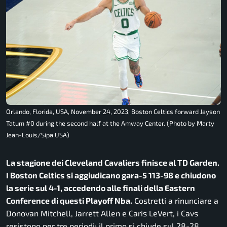
Orlando, Florida, USA, November 24, 2023, Boston Celtics forward Jayson
Tatum #0 during the second half at the Amway Center. (Photo by Marty
Jean-Louis/Sipa USA)
La stagione dei Cleveland Cavaliers finisce al TD Garden.
I Boston Celtics si aggiudicano gara-5 113-98 e chiudono
la serie sul 4-1, accedendo alle finali della Eastern
Conference di questi Playoff Nba.
Costretti a rinunciare a
Donovan Mitchell, Jarrett Allen e Caris LeVert, i Cavs
resistono per tre periodi: il primo si chiude sul 28-28,