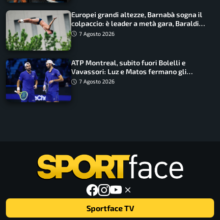
Europei grandi altezze, Barnabà sogna il
colpaccio: è leader a metà gara, Baraldi
ancora in corsa
7 Agosto 2026
ATP Montreal, subito fuori Bolelli e
Vavassori: Luz e Matos fermano gli
azzurri
7 Agosto 2026
Sportface TV