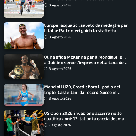
maglia di Lemmen
8 Agosto 2026
Europei acquatici, sabato da medaglie per
l’Italia: Paltrinieri guida la staffetta,
Barnabà sogna l’oro dalle grandi altezze
8 Agosto 2026
Oliha sfida McKenna per il Mondiale IBF:
a Dublino serve l’impresa nella tana del
lupo
8 Agosto 2026
Mondiali U20, Crotti sfiora il podio nel
triplo: Castellani da record, Succo in
finale
8 Agosto 2026
US Open 2026, invasione azzurra nelle
qualificazioni: 17 italiani a caccia del main
draw
7 Agosto 2026