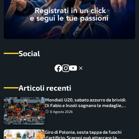
Social
Articoli recenti
Mondiali U20, sabato azzurro da brividi:
Di Fabio e Inzoli sognano le medaglie,
Castellani e Succo in finale
8 Agosto 2026
Giro di Polonia, sesta tappa da fuochi
d’artificio: Scaroni può attaccare la