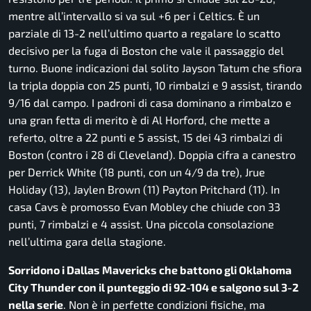
mentre all’intervallo si va sul +6 per i Celtics. È un
parziale di 13-2 nell’ultimo quarto a regalare lo scatto
decisivo per la fuga di Boston che vale il passaggio del
turno. Buone indicazioni dal solito Jayson Tatum che sfiora
la tripla doppia con 25 punti, 10 rimbalzi e 9 assist, tirando
9/16 dal campo. I padroni di casa dominano a rimbalzo e
una gran fetta di merito è di Al Horford, che mette a
referto, oltre a 22 punti e 5 assist, 15 dei 43 rimbalzi di
Boston (contro i 28 di Cleveland). Doppia cifra a canestro
per Derrick White (18 punti, con un 4/9 da tre), Jrue
Holiday (13), Jaylen Brown (11) Payton Pritchard (11). In
casa Cavs è promosso Evan Mobley che chiude con 33
punti, 7 rimbalzi e 4 assist. Una piccola consolazione
nell’ultima gara della stagione.
Sorridono i Dallas Mavericks che battono gli Oklahoma
City Thunder con il punteggio di 92-104 e salgono sul 3-2
nella serie
. Non è in perfette condizioni fisiche, ma