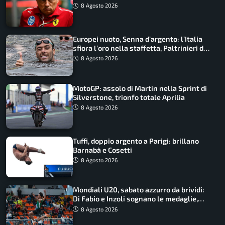
Macarena
8 Agosto 2026
Europei nuoto, Senna d’argento: l’Italia
sfiora l’oro nella staffetta, Paltrinieri da
urlo, il bilancio azzurro
8 Agosto 2026
MotoGP: assolo di Martin nella Sprint di
Silverstone, trionfo totale Aprilia
8 Agosto 2026
Tuffi, doppio argento a Parigi: brillano
Barnabà e Cosetti
8 Agosto 2026
Mondiali U20, sabato azzurro da brividi:
Di Fabio e Inzoli sognano le medaglie,
Castellani e Succo in finale
8 Agosto 2026