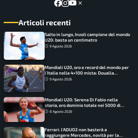
Articoli recenti
Salto in lungo, Inzoli campione del mondo
U20: basta un centimetro
9 Agosto 2026
Mondiali U20, oro e record del mondo per
l’Italia nella 4×100 mista: Doualla
straordinaria
9 Agosto 2026
Mondiali U20: Serena Di Fabio nella
storia, oro dominio totale nei 5000 di
marcia
8 Agosto 2026
Ferrari: l’ADUO2 non basterà a
raggiungere Mercedes, novità per la